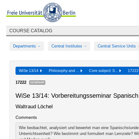
COURSE CATALOG
Departments
Central Institutes
Central Service Units
WiSe 13/14
Philosophy and ...
Core subject: S...
1722
17222
SEMINAR
WiSe 13/14: Vorbereitungsseminar Spanisch
Waltraud Löchel
Comments
Wie beobachtet, analysiert und bewertet man eine Spanischstunde
Unterrichtseinheit? Wie bestimmt und formuliert man Lernziele? W