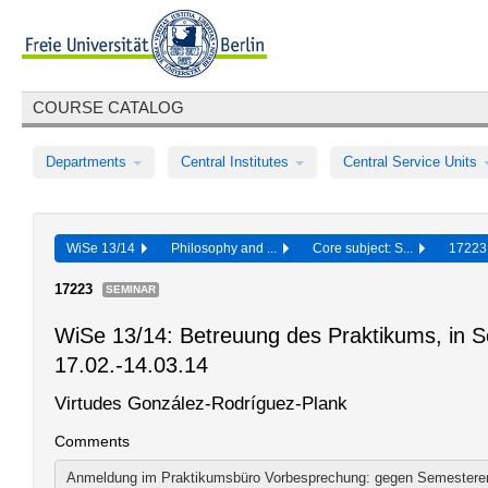
COURSE CATALOG
Departments
Central Institutes
Central Service Units
WiSe 13/14
Philosophy and ...
Core subject: S...
1722
17223
SEMINAR
WiSe 13/14: Betreuung des Praktikums, in S
17.02.-14.03.14
Virtudes González-Rodríguez-Plank
Comments
Anmeldung im Praktikumsbüro Vorbesprechung: gegen Semesteren