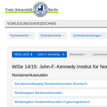
VORLESUNGSVERZEICHNIS
Fachbereiche
Zentralinstitute
Zentraleinrichtungen
WiSe 14/15
John-F.-Kennedy...
Studienfach
Lehrverans
WiSe 14/15: John-F.-Kennedy-Institut für N
Nordamerikastudien
Bachelorstudiengang Nordamerikastudien (Kernfach)
BA Nordamerikastudien 120 LP Kernfach (Studienordnung, ab 20
Modulangebot Nordamerikastudien
BA Nordamerikastudien 120 LP Kernfach (Studienordnung, ab 20
BA Nordamerikastudien 120 LP Kernfach (neue Studienordnung, 
BA Nordamerikastudien 30 LP (Studienordnung, ab 2006)
Modulangebot Nordamerikastudien Ergänzungsbereich
BA Nordamerikastudien 120 LP Kernfach (neue Studienordnung, 
BA Nordamerikastudien 30 LP (Studienordnung, ab 2012)