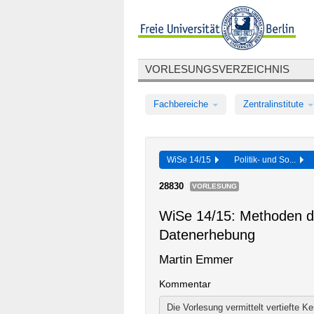
VORLESUNGSVERZEICHNIS
Fachbereiche
Zentralinstitute
WiSe 14/15
Politik- und So...
28830
VORLESUNG
WiSe 14/15: Methoden de
Datenerhebung
Martin Emmer
Kommentar
Die Vorlesung vermittelt vertiefte 