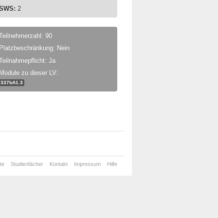
SWS:
2
Teilnehmerzahl: 90
Platzbeschränkung: Nein
Teilnahmepflicht: Ja
Module zu dieser LV:
337bA1.3
te
Studienfächer
Kontakt
Impressum
Hilfe