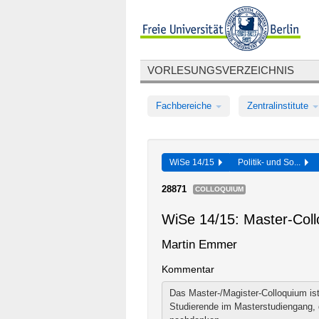
VORLESUNGSVERZEICHNIS
Fachbereiche
Zentralinstitute
WiSe 14/15
Politik- und So...
28871
COLLOQUIUM
WiSe 14/15: Master-Col
Martin Emmer
Kommentar
Das Master-/Magister-Colloquium ist 
Studierende im Masterstudiengang, 