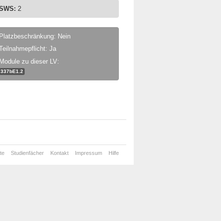
SWS:
2
Platzbeschränkung: Nein
Teilnahmepflicht: Ja
Module zu dieser LV:
337bE1.2
te
Studienfächer
Kontakt
Impressum
Hilfe