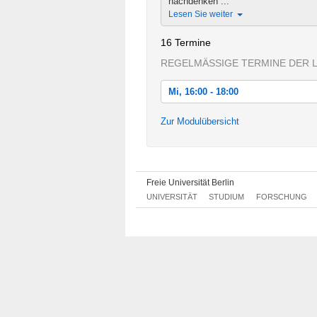
nachdenken ...
Lesen Sie weiter
16 Termine
REGELMÄSSIGE TERMINE DER 
Mi, 16:00 - 18:00
Mi, 15.10.2014 16:00 - 18:00
Zur Modulübersicht
Mi, 22.10.2014 16:00 - 18:00
Mi, 29.10.2014 16:00 - 18:00
Freie Universität Berlin
Mi, 05.11.2014 16:00 - 18:00
UNIVERSITÄT
STUDIUM
FORSCHUNG
Mi, 12.11.2014 16:00 - 18:00
Mi, 19.11.2014 16:00 - 18:00
Mi, 26.11.2014 16:00 - 18:00
Mi, 03.12.2014 16:00 - 18:00
Mi, 10.12.2014 16:00 - 18:00