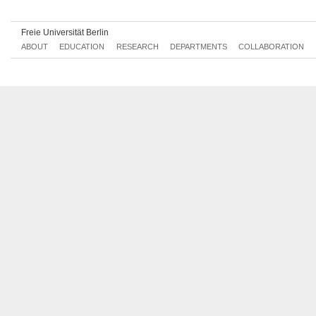
Veterinary Medicine
read more
Equine Science
Freie Universität Berlin
ABOUT
EDUCATION
RESEARCH
DEPARTMENTS
COLLABORATION