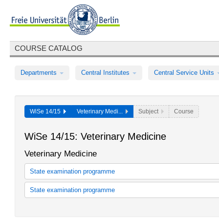
COURSE CATALOG
Departments
Central Institutes
Central Service Units
WiSe 14/15
Veterinary Medi...
Subject
Course
WiSe 14/15: Veterinary Medicine
Veterinary Medicine
State examination programme
Allgemeine Informationen zum Studium
Die Tierärztliche Ausbi
State examination programme
zur Approbation von Tierärztinnen und Tierärzten (TAppV) ...
Liebe Studierende des Studiengangs Pferdewissenschaft, wir möcht
read more
Studienkohorte, herzlich willkommen heißen. ACHTUNG ÄNDERUN