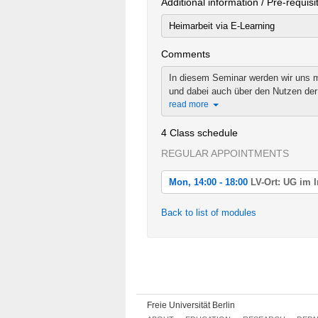
Additional information / Pre-requisi
Heimarbeit via E-Learning
Comments
In diesem Seminar werden wir uns m
und dabei auch über den Nutzen der
read more
4 Class schedule
REGULAR APPOINTMENTS
Mon, 14:00 - 18:00
LV-Ort: UG im I
Mon, 2014-11-24 14:00 - 18:00
Back to list of modules
LV-Ort: UG im Institut, Hab 30
Comments:
Vorbesprechung und Einführung in 
Wed, 2014-12-10 14:00 - 18:00
LV-Ort: UG im Institut, Hab 30
Freie Universität Berlin
Fri, 2015-01-09 10:00 - 18:00