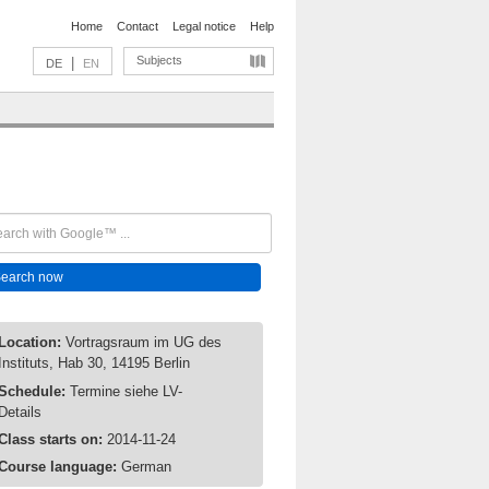
Home
Contact
Legal notice
Help
Subjects
|
DE
EN
Location:
Vortragsraum im UG des
Instituts, Hab 30, 14195 Berlin
Schedule:
Termine siehe LV-
Details
Class starts on:
2014-11-24
Course language:
German