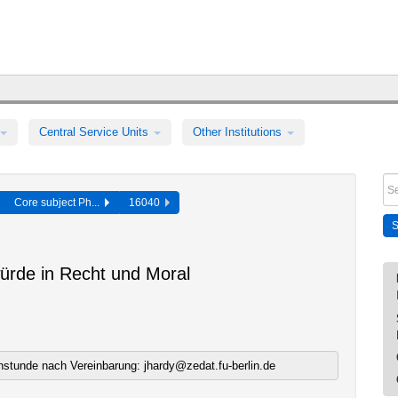
Central Service Units
Other Institutions
Core subject Ph...
16040
rde in Recht und Moral
chstunde nach Vereinbarung: jhardy@zedat.fu-berlin.de