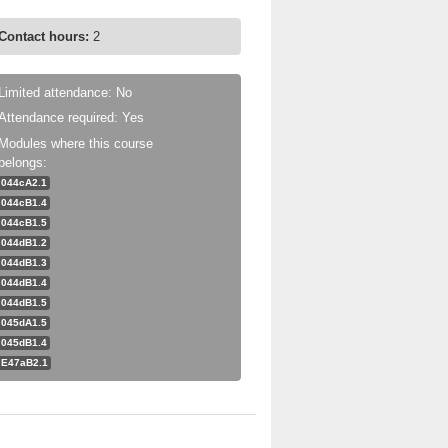
Contact hours:
2
Limited attendance: No
Attendance required: Yes
Modules where this course
belongs:
044cA2.1
044cB1.4
044cB1.5
044dB1.2
044dB1.3
044dB1.4
044dB1.5
045dA1.5
045dB1.4
E47aB2.1