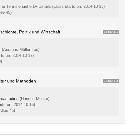
che Termine siehe LV-Details
(Class starts on: 2014-10-13)
lee 45)
chichte, Politik und Wirtschaft
395aA2.1
s
(Andreas Müller-Lee)
rts on: 2014-10-17)
0)
ultur und Methoden
395aA2.2
reastudien
(Hannes Mosler)
arts on: 2014-10-16)
Allee 45)