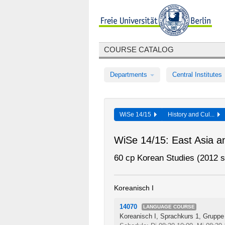
COURSE CATALOG
Departments
Central Institutes
WiSe 14/15
History and Cul...
WiSe 14/15: East Asia a
60 cp Korean Studies (2012 s
Koreanisch I
14070
LANGUAGE COURSE
Koreanisch I, Sprachkurs 1, Gruppe