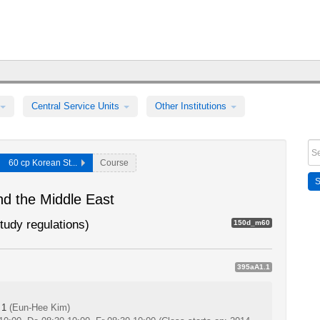
Central Service Units
Other Institutions
60 cp Korean St...
Course
nd the Middle East
tudy regulations)
150d_m60
395aA1.1
 1
(Eun-Hee Kim)