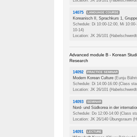
Location: JK 26/101 (Habelschwerdte
14075
LANGUAGE COURSE
Koreanisch II, Sprachkurs 1, Grupp
Schedule: Di 10:00-12:00, Mi 10:00-
10-14)
Location: JK 26/101 (Habelschwerdte
Advanced module B - Korean Studies
Research
14092
PRACTICE SEMINAR
Modern Korean Culture
(Eunju Bähri
Schedule: Di 14:00-16:00
(Class sta
Location: JK 26/101 (Habelschwerdte
14093
SEMINAR
Nord- und Südkorea in der internatio
Schedule: Do 12:00-14:00
(Class st
Location: JK 26/140 Übungsraum (Ha
14091
LECTURE