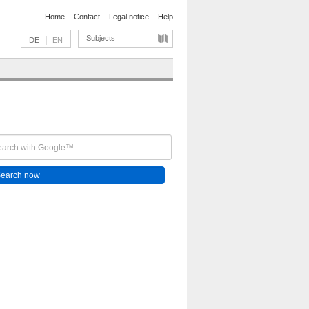
Home
Contact
Legal notice
Help
Subjects
|
DE
EN