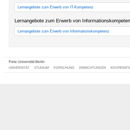
Lernangebote zum Erwerb von IT-Kompetenz
Internet und Programmierung
Lernangebote zum Erwerb von Informationskompete
Textverarbeitung und Tabellenkalkulation
Grafik und Präsentation
Lernangebote zum Erwerb von Informationskompetenz
Statistik, Datenbanken und Projektmanagement
Vortragsreihe Cybertechnik
Grundwissen
Aufbauwissen
Fachbezogene Internet- und Datenbankangebote
Kompaktkurse
Freie Universität Berlin
Intensivkurse
Literaturverwaltungsprogramme
UNIVERSITÄT
STUDIUM
FORSCHUNG
EINRICHTUNGEN
KOOPERATI
Fachbezogene Coachings
Sonderveranstaltungen für Gruppen