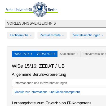
VORLESUNGSVERZEICHNIS
Fachbereiche
Zentralinstitute
Zentraleinrichtungen
WiSe 15/16
ZEDAT / UB
Studienfach
Lehrveranstaltun
WiSe 15/16: ZEDAT / UB
Allgemeine Berufsvorbereitung
Informationen und Infoveranstaltungen
Module zur Informations- und Medienkompetenz
Module zu Informations- und Medienkompetenz bis SoSe 2013
Lernangebote zum Erwerb von IT-Kompetenz
Module zur Informations- und Medienkompetenz (ABV-Studienor