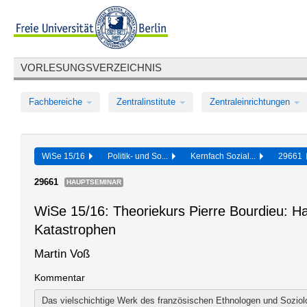
VORLESUNGSVERZEICHNIS
Fachbereiche
Zentralinstitute
Zentraleinrichtungen
WiSe 15/16
Politik- und So...
Kernfach Sozial...
29661
29661
HAUPTSEMINAR
WiSe 15/16: Theoriekurs Pierre Bourdieu: Ha
Katastrophen
Martin Voß
Kommentar
Das vielschichtige Werk des französischen Ethnologen und Soziolo