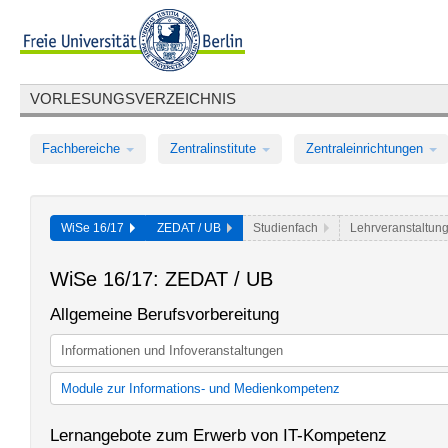
VORLESUNGSVERZEICHNIS
Fachbereiche
Zentralinstitute
Zentraleinrichtungen
WiSe 16/17
ZEDAT / UB
Studienfach
Lehrveranstaltun
WiSe 16/17: ZEDAT / UB
Allgemeine Berufsvorbereitung
Informationen und Infoveranstaltungen
Module zur Informations- und Medienkompetenz
Module zu Informations- und Medienkompetenz bis SoSe 2013
Lernangebote zum Erwerb von IT-Kompetenz
Module zur Informations- und Medienkompetenz