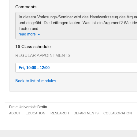
Comments
In diesem Vorlesungs-Seminar wird das Handwerkszeug des Argumen
und eingeübt. Die Leitfragen lauten: Was ist ein Argument? Wie ide
Texten und ...
read more
16 Class schedule
REGULAR APPOINTMENTS
Fri, 10:00 - 12:00
Fri, 2016-10-21 10:00 - 12:00
Back to list of modules
Fri, 2016-10-28 10:00 - 12:00
Fri, 2016-11-04 10:00 - 12:00
Freie Universität Berlin
Fri, 2016-11-11 10:00 - 12:00
ABOUT
EDUCATION
RESEARCH
DEPARTMENTS
COLLABORATION
Fri, 2016-11-18 10:00 - 12:00
Fri, 2016-11-25 10:00 - 12:00