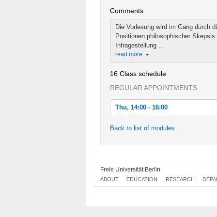
Comments
Die Vorlesung wird im Gang durch d
Positionen philosophischer Skepsis
Infragestellung ...
read more
16 Class schedule
REGULAR APPOINTMENTS
Thu, 14:00 - 16:00
Thu, 2016-10-20 14:00 - 16:00
Back to list of modules
Thu, 2016-10-27 14:00 - 16:00
Thu, 2016-11-03 14:00 - 16:00
Freie Universität Berlin
Thu, 2016-11-10 14:00 - 16:00
ABOUT
EDUCATION
RESEARCH
DEPA
Thu, 2016-11-17 14:00 - 16:00
Thu, 2016-11-24 14:00 - 16:00