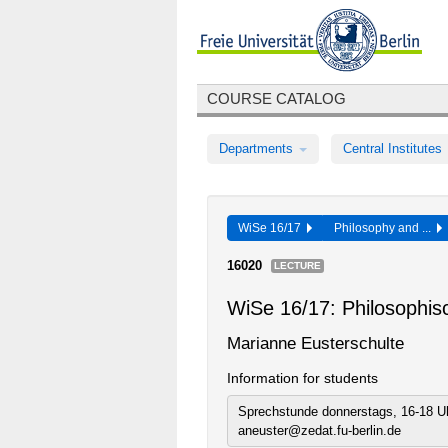
COURSE CATALOG
Departments
Central Institutes
WiSe 16/17
Philosophy and ...
16020
LECTURE
WiSe 16/17: Philosophis
Marianne Eusterschulte
Information for students
Sprechstunde donnerstags, 16-18 Uh
aneuster@zedat.fu-berlin.de