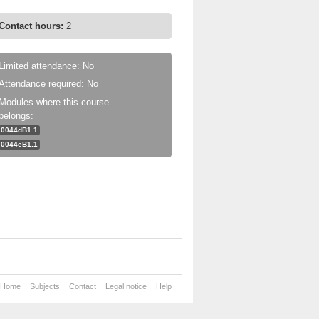
Contact hours:
2
Limited attendance: No
Attendance required: No
Modules where this course
belongs:
0044dB1.1
0044eB1.1
Home
Subjects
Contact
Legal notice
Help