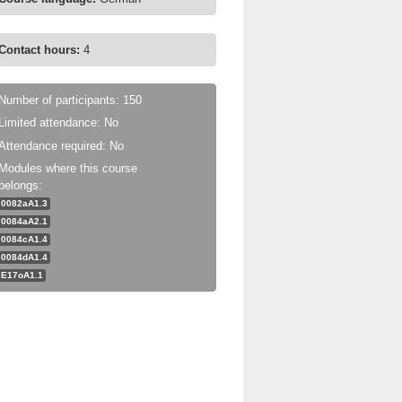
Contact hours:
4
Number of participants: 150
Limited attendance: No
Attendance required: No
Modules where this course
belongs:
0082aA1.3
0084aA2.1
0084cA1.4
0084dA1.4
E17oA1.1