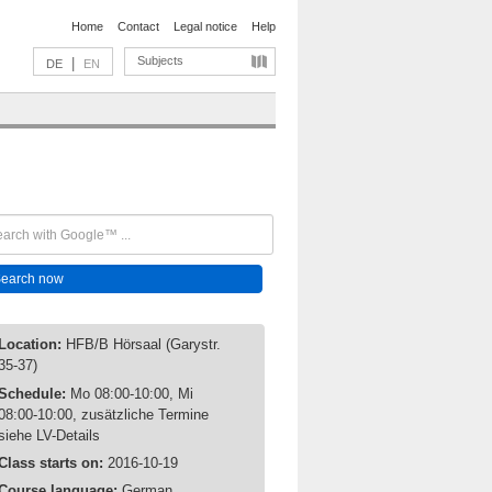
Home
Contact
Legal notice
Help
Subjects
|
DE
EN
Location:
HFB/B Hörsaal (Garystr.
35-37)
Schedule:
Mo 08:00-10:00, Mi
08:00-10:00, zusätzliche Termine
siehe LV-Details
Class starts on:
2016-10-19
Course language:
German