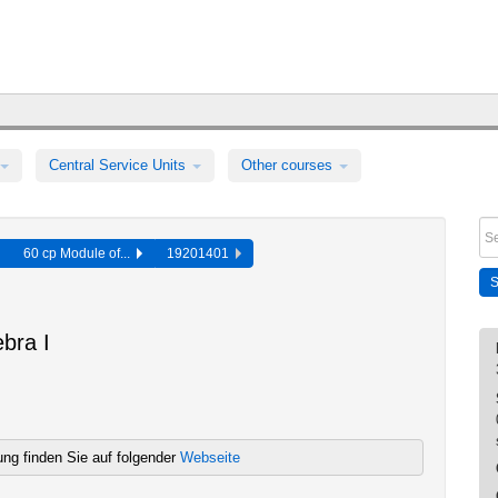
Central Service Units
Other courses
60 cp Module of...
19201401
bra I
sung finden Sie auf folgender
Webseite