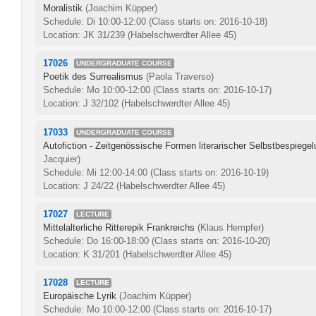
Moralistik
(Joachim Küpper)
Schedule: Di 10:00-12:00
(Class starts on: 2016-10-18)
Location: JK 31/239 (Habelschwerdter Allee 45)
17026
UNDERGRADUATE COURSE
Poetik des Surrealismus
(Paola Traverso)
Schedule: Mo 10:00-12:00
(Class starts on: 2016-10-17)
Location: J 32/102 (Habelschwerdter Allee 45)
17033
UNDERGRADUATE COURSE
Autofiction - Zeitgenössische Formen literarischer Selbstbespiegel
Jacquier)
Schedule: Mi 12:00-14:00
(Class starts on: 2016-10-19)
Location: J 24/22 (Habelschwerdter Allee 45)
17027
LECTURE
Mittelalterliche Ritterepik Frankreichs
(Klaus Hempfer)
Schedule: Do 16:00-18:00
(Class starts on: 2016-10-20)
Location: K 31/201 (Habelschwerdter Allee 45)
17028
LECTURE
Europäische Lyrik
(Joachim Küpper)
Schedule: Mo 10:00-12:00
(Class starts on: 2016-10-17)