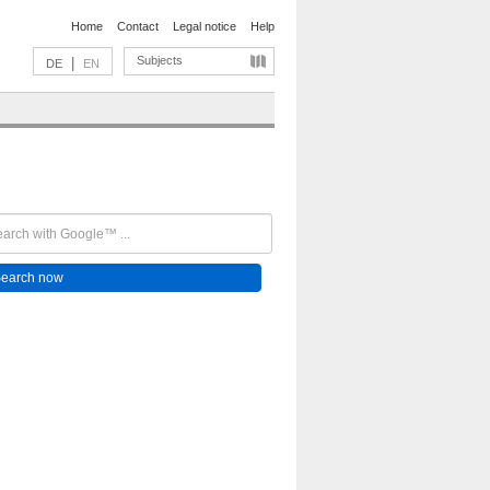
Home
Contact
Legal notice
Help
Subjects
|
DE
EN