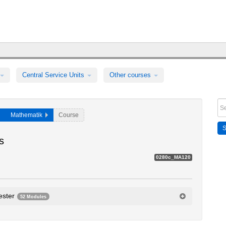
Central Service Units
Other courses
Mathematik
Course
s
0280c_MA120
ester
52 Modules