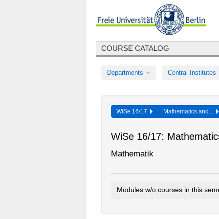
COURSE CATALOG
Departments
Central Institutes
WiSe 16/17
Mathematics and...
WiSe 16/17: Mathematic
Mathematik
Modules w/o courses in this sem
Basismodul: Algebra I
0280cA1.1