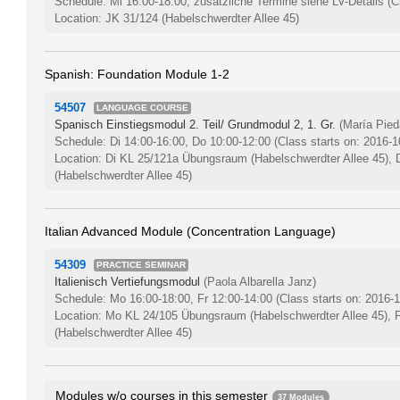
Schedule: Mi 16:00-18:00, zusätzliche Termine siehe LV-Details
(C
Location: JK 31/124 (Habelschwerdter Allee 45)
Spanish: Foundation Module 1-2
54507
LANGUAGE COURSE
Spanisch Einstiegsmodul 2. Teil/ Grundmodul 2, 1. Gr.
(María Pied
Schedule: Di 14:00-16:00, Do 10:00-12:00
(Class starts on: 2016-1
Location: Di KL 25/121a Übungsraum (Habelschwerdter Allee 45)
(Habelschwerdter Allee 45)
Italian Advanced Module (Concentration Language)
54309
PRACTICE SEMINAR
Italienisch Vertiefungsmodul
(Paola Albarella Janz)
Schedule: Mo 16:00-18:00, Fr 12:00-14:00
(Class starts on: 2016-
Location: Mo KL 24/105 Übungsraum (Habelschwerdter Allee 45),
(Habelschwerdter Allee 45)
Modules w/o courses in this semester
37 Modules