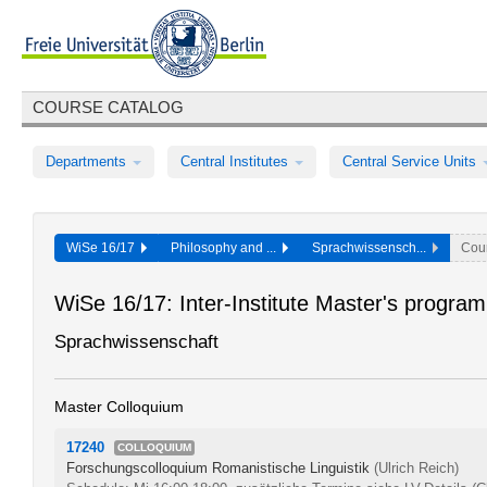
COURSE CATALOG
Departments
Central Institutes
Central Service Units
WiSe 16/17
Philosophy and ...
Sprachwissensch...
Cou
WiSe 16/17: Inter-Institute Master's progra
Sprachwissenschaft
Master Colloquium
17240
COLLOQUIUM
Forschungscolloquium Romanistische Linguistik
(Ulrich Reich)