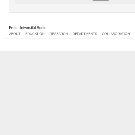
Subject-Related Teaching (Studies on Teaching Mathematics)
02
Analysis II
0214aA1.1
Freie Universität Berlin
ABOUT
EDUCATION
RESEARCH
DEPARTMENTS
COLLABORATION