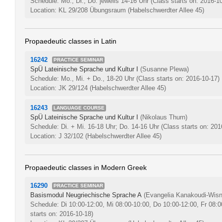
Schedule: Mo., Di., Do. jeweils 14-16 Uhr
(Class starts on: 2016-1
Location: KL 29/208 Übungsraum (Habelschwerdter Allee 45)
Propaedeutic classes in Latin
16242
PRACTICE SEMINAR
SpÜ Lateinische Sprache und Kultur I
(Susanne Plewa)
Schedule: Mo., Mi. + Do., 18-20 Uhr
(Class starts on: 2016-10-17)
Location: JK 29/124 (Habelschwerdter Allee 45)
16243
LANGUAGE COURSE
SpÜ Lateinische Sprache und Kultur I
(Nikolaus Thurn)
Schedule: Di. + Mi. 16-18 Uhr; Do. 14-16 Uhr
(Class starts on: 201
Location: J 32/102 (Habelschwerdter Allee 45)
Propaedeutic classes in Modern Greek
16290
PRACTICE SEMINAR
Basismodul Neugriechische Sprache A
(Evangelia Kanakoudi-Wisn
Schedule: Di 10:00-12:00, Mi 08:00-10:00, Do 10:00-12:00, Fr 08:
starts on: 2016-10-18)