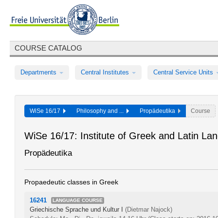
COURSE CATALOG
Departments
Central Institutes
Central Service Units
WiSe 16/17
Philosophy and ...
Propädeutika
Course
WiSe 16/17: Institute of Greek and Latin La
Propädeutika
Propaedeutic classes in Greek
16241
LANGUAGE COURSE
Griechische Sprache und Kultur I
(Dietmar Najock)