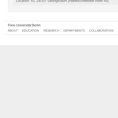
Location: KL 29/207 Übungsraum (Habelschwerdter Allee 45)
Freie Universität Berlin
ABOUT
EDUCATION
RESEARCH
DEPARTMENTS
COLLABORATION