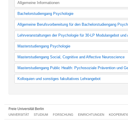
Allgemeine Informationen
Bachelorstudiengang Psychologie
Psychologie (Studienordnung bis 2010)
Allgemeine Berufsvorbereitung für den Bachelorstudiengang Psych
Psychologie (Studienordnung bis 2012)
Psychologie
ABV Psychologie (nach alter Studienordnung)
Lehrveranstaltungen der Psychologie für 30-LP Modulangebot und A
ABV Psychologie
30-LP Modulangebot Psychologie (nach alter Studienordnung)
Masterstudiengang Psychologie
30-LP Modulangebot Psychologie
Affiner Bereich (nach alter Studienordnung)
MSc Psychologie - Arbeits-, Organisations- und Wirtschaftspsyc
Masterstudiengang Social, Cognitive and Affective Neuroscience
Affiner Bereich
Sozial-, Organisations- und Wirtschaftspsychologie
MSc Psychologie - Klinische Psychologie und Gesundheitspsych
Master Social, Cognitive and Affective Neuroscience (SCAN) (36
Masterstudiengang Public Health: Pychosoziale Prävention und G
Klinische Psychologie und Gesundheitspsychologie
Master Social, Cognitive and Affective Neuroscience (SCAN) (3
Master Social, Cognitive and Affective Neuroscience (SCAN) (3
Kernfach Master Public Health
Kolloquien und sonstiges fakultatives Lehrangebot
Kolloquien und sonstiges fakultatives Lehrangebot
Freie Universität Berlin
UNIVERSITÄT
STUDIUM
FORSCHUNG
EINRICHTUNGEN
KOOPERATI