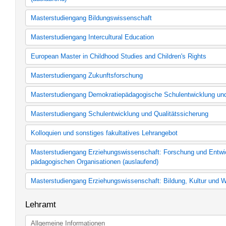
Bachelorstudiengang Erziehungswissenschaft: Bildung, Erziehun
Masterstudiengang Bildungswissenschaft
(auslaufend)
Master Bildungswissenschaft (371a, auslaufend)
Masterstudiengang Intercultural Education
Master Bildungswissenschaft (371b, ab WS 2013/2014, auslaufe
Master Bildungswissenschaft (371c, ab WS 2016/2017)
Intercultural Education
European Master in Childhood Studies and Children's Rights
Kernfach Master Childhood Studies and Children's Rights
Masterstudiengang Zukunftsforschung
Master Zukunftsforschung (nach FU-Mitteilungen 32/2010 vom 05
Masterstudiengang Demokratiepädagogische Schulentwicklung un
Master Zukunftsforschung (nach FU-Mitteilungen 40/2013 vom 0
2013/14)
Kernfach Demokratiepädagogische Schulentwicklung und Sozia
Masterstudiengang Schulentwicklung und Qualitätssicherung
Berufsbegleitender Master Demokratiepädagogische Schulentwi
Schulentwicklung und Qualitätssicherung
Kolloquien und sonstiges fakultatives Lehrangebot
Schulentwicklung und Qualitätssicherung
Kolloquien und sonstiges fakultatives Lehrangebot
Masterstudiengang Erziehungswissenschaft: Forschung und Entwic
pädagogischen Organisationen (auslaufend)
Erziehungswissenschaft: Forschung und Entwicklung in soziale
Masterstudiengang Erziehungswissenschaft: Bildung, Kultur und 
Organisationen
Erziehungswissenschaft: Bildung, Kultur und Wissensformen
Lehramt
Allgemeine Informationen