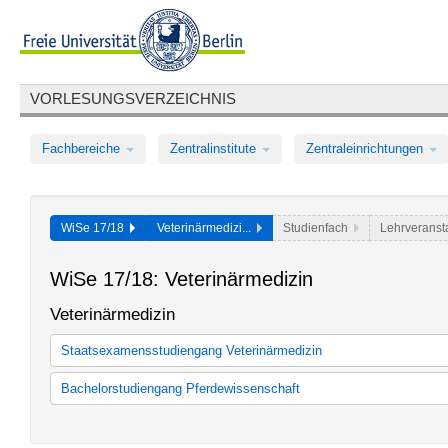
VORLESUNGSVERZEICHNIS
Fachbereiche
Zentralinstitute
Zentraleinrichtungen
WiSe 17/18
Veterinärmedizi...
Studienfach
Lehrveranst
WiSe 17/18: Veterinärmedizin
Veterinärmedizin
Staatsexamensstudiengang Veterinärmedizin
Kernfach Veterinärmedizin
Bachelorstudiengang Pferdewissenschaft
Pferdewsissenschaft (Zulassung ab WS 2014, SPO 2014)
Pferdewsissenschaft (Zulassung ab WS 2018, SPO 2018)