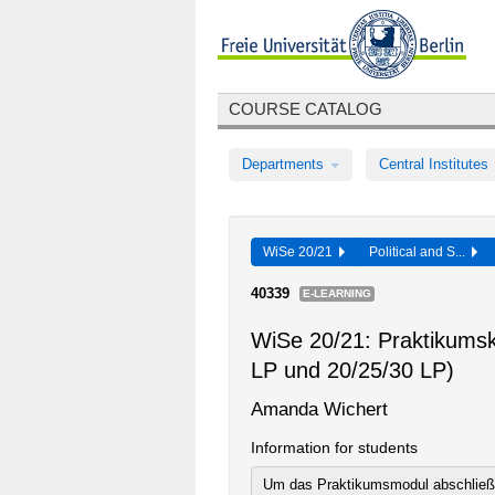
COURSE CATALOG
Departments
Central Institutes
WiSe 20/21
Political and S...
40339
E-LEARNING
WiSe 20/21: Praktikums
LP und 20/25/30 LP)
Amanda Wichert
Information for students
Um das Praktikumsmodul abschließe