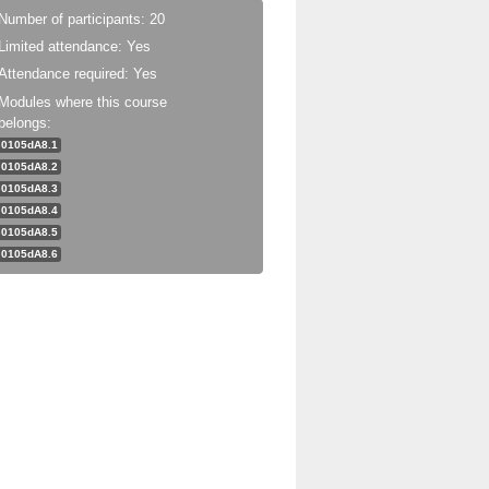
Number of participants: 20
Limited attendance: Yes
Attendance required: Yes
Modules where this course
belongs:
0105dA8.1
0105dA8.2
0105dA8.3
0105dA8.4
0105dA8.5
0105dA8.6