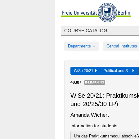
COURSE CATALOG
Departments
Central Institutes
WiSe 20/21
Political and S...
40307
E-LEARNING
WiSe 20/21: Praktikumsko
und 20/25/30 LP)
Amanda Wichert
Information for students
Um das Praktikumsmodul abschließe