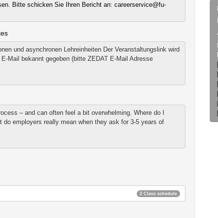
n. Bitte schicken Sie Ihren Bericht an: careerservice@fu-
tes
nen und asynchronen Lehreinheiten Der Veranstaltungslink wird
er E-Mail bekannt gegeben (bitte ZEDAT E-Mail Adresse
rocess – and can often feel a bit overwhelming. Where do I
t do employers really mean when they ask for 3-5 years of
2 Class schedule