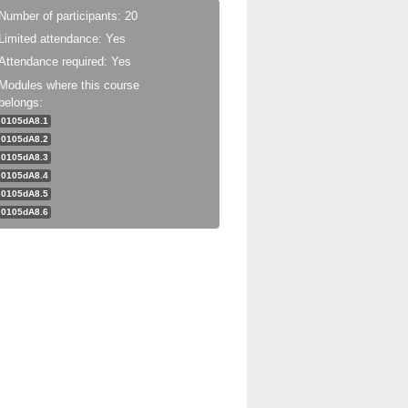
Number of participants: 20
Limited attendance: Yes
Attendance required: Yes
Modules where this course
belongs:
0105dA8.1
0105dA8.2
0105dA8.3
0105dA8.4
0105dA8.5
0105dA8.6