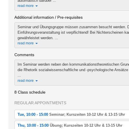
automatisch darüber ...
read more
Additional information / Pre-requisites
Seminar und Übungsgruppe müssen zusammen besucht werden. Di
Einführungsveranstaltung ist verpflichtend! Bei Nichterscheinen k
gewährleistet werden. ...
read more
Comments
Im Seminar werden neben den kommunikationstheoretischen Grundl
die Rhetorik sozialwissenschaftliche und -psychologische Ansätze
...
read more
8 Class schedule
REGULAR APPOINTMENTS
Tue, 10:00 - 15:00
Seminar; Kurszeiten 10-12 Uhr & 13-15 Uhr
Tue, 2021-02-23 10:00 - 15:00
Thu, 10:00 - 15:00
Übung; Kurszeiten 10-12 Uhr & 13-15 Uhr