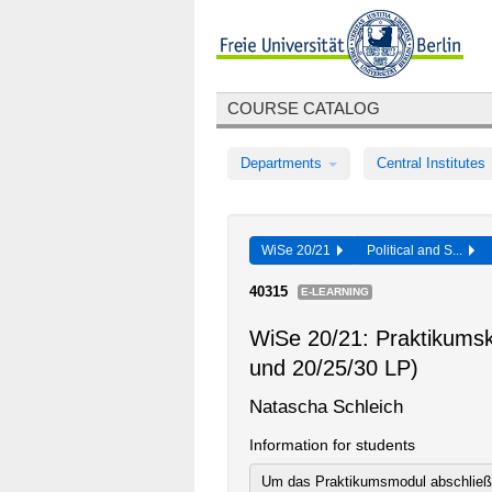
COURSE CATALOG
Departments
Central Institutes
WiSe 20/21
Political and S...
40315
E-LEARNING
WiSe 20/21: Praktikumsk
und 20/25/30 LP)
Natascha Schleich
Information for students
Um das Praktikumsmodul abschließe