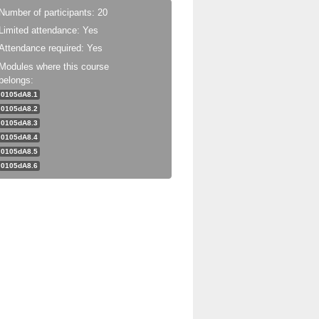
Number of participants: 20
Limited attendance: Yes
Attendance required: Yes
Modules where this course
belongs:
0105dA8.1
0105dA8.2
0105dA8.3
0105dA8.4
0105dA8.5
0105dA8.6