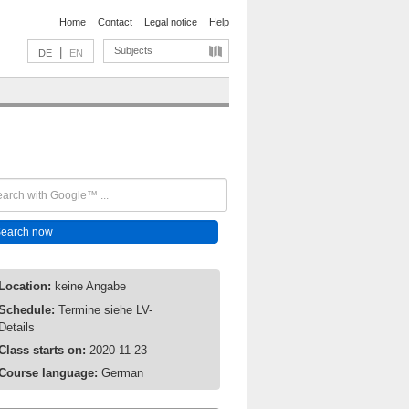
Home
Contact
Legal notice
Help
Subjects
|
DE
EN
Location:
keine Angabe
Schedule:
Termine siehe LV-
Details
Class starts on:
2020-11-23
Course language:
German