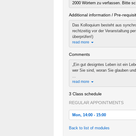
2000 Wörtern zu verfassen. Bitte sc
Additional information / Pre-requisi
Das Kolloquium besteht aus synchro
rechtzeitig vor der Veranstaltung p
überprüfen!)
read more
Comments
„Ein gut designtes Leben ist ein Le
wer Sie sind, woran Sie glauben und
...
read more
3 Class schedule
REGULAR APPOINTMENTS
Mon, 14:00 - 15:00
Mon, 2020-11-23 14:00 - 15:00
Back to list of modules
Mon, 2020-11-30 11:00 - 13:00