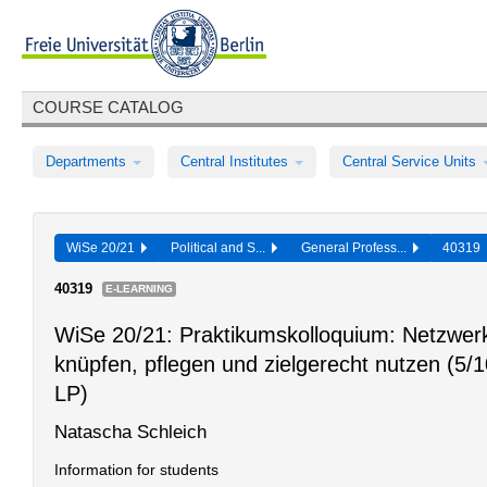
COURSE CATALOG
Departments
Central Institutes
Central Service Units
WiSe 20/21
Political and S...
General Profess...
40319
40319
E-LEARNING
WiSe 20/21: Praktikumskolloquium: Netzwer
knüpfen, pflegen und zielgerecht nutzen (5/
LP)
Natascha Schleich
Information for students