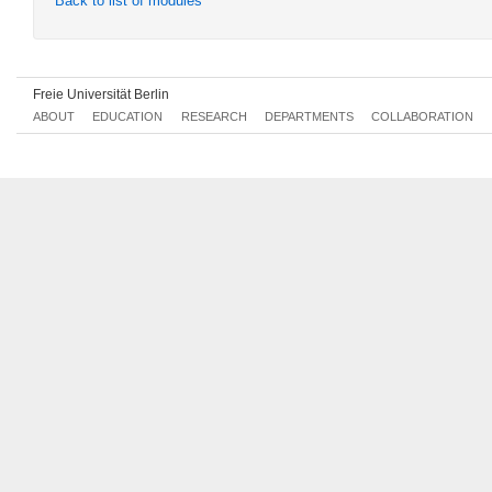
Back to list of modules
Mon, 2020-11-23 16:00 - 18:00
Freie Universität Berlin
ABOUT
EDUCATION
RESEARCH
DEPARTMENTS
COLLABORATION