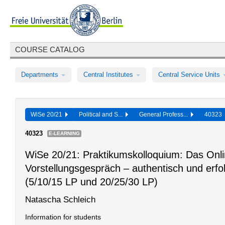
COURSE CATALOG
Departments
Central Institutes
Central Service Units
WiSe 20/21
Political and S...
General Profess...
40323
40323
E-LEARNING
WiSe 20/21: Praktikumskolloquium: Das Onli
Vorstellungsgespräch – authentisch und erfo
(5/10/15 LP und 20/25/30 LP)
Natascha Schleich
Information for students