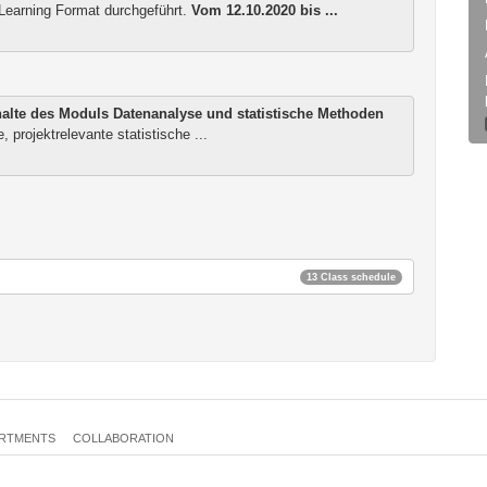
Learning Format durchgeführt.
Vom 12.10.2020 bis ...
halte des Moduls
Datenanalyse und statistische Methoden
 projektrelevante statistische ...
13 Class schedule
RTMENTS
COLLABORATION