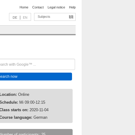
Home
Contact
Legal notice
Help
Subjects
|
DE
EN
Location:
Online
Schedule:
Mi 09:00-12:15
Class starts on:
2020-11-04
Course language:
German
Number of participants: 25