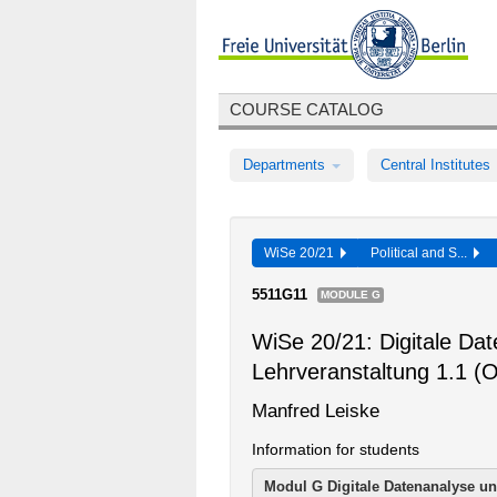
COURSE CATALOG
Departments
Central Institutes
WiSe 20/21
Political and S...
5511G11
MODULE G
WiSe 20/21: Digitale Dat
Lehrveranstaltung 1.1 (
Manfred Leiske
Information for students
Modul G
Digitale Datenanalyse u