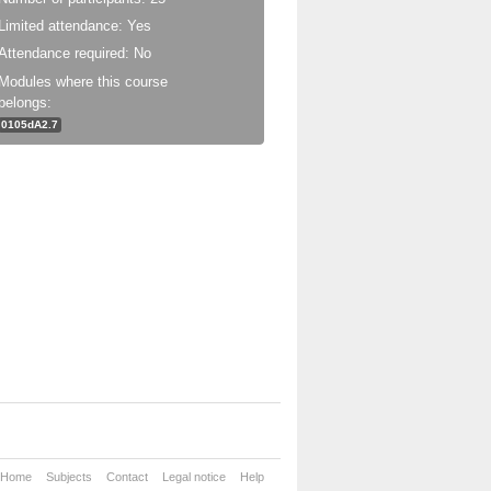
Limited attendance: Yes
Attendance required: No
Modules where this course
belongs:
0105dA2.7
Home
Subjects
Contact
Legal notice
Help