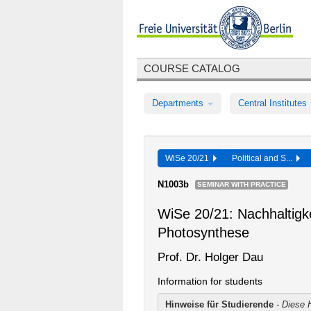
COURSE CATALOG
Departments
Central Institutes
WiSe 20/21
Political and S...
N1003b
SEMINAR WITH PRACTICE
WiSe 20/21: Nachhaltigk
Photosynthese
Prof. Dr. Holger Dau
Information for students
Hinweise für Studierende
- Diese 