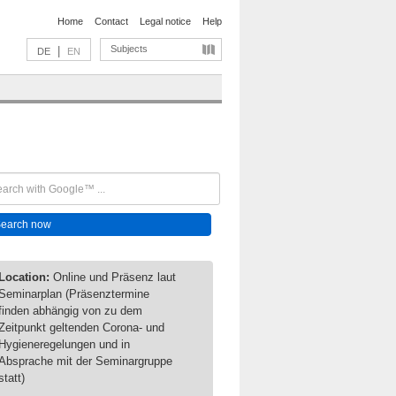
Home
Contact
Legal notice
Help
Subjects
|
DE
EN
Location:
Online und Präsenz laut
Seminarplan (Präsenztermine
finden abhängig von zu dem
Zeitpunkt geltenden Corona- und
Hygieneregelungen und in
Absprache mit der Seminargruppe
statt)