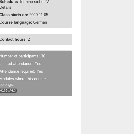
Schedule:
Termine siehe LV-
Details
Class starts on:
2020-11-05
Course language:
German
Contact hours:
2
Number of participants: 30
Limited attendance: Yes
Attendance required: Yes
Modules where this course
belongs:
0105dA6.3