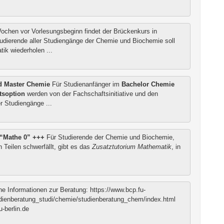
ochen vor Vorlesungsbeginn findet der Brückenkurs in
en Sie unter:
udierende aller Studiengänge der Chemie und Biochemie soll
k wiederholen ...
en Sie unter:
nd Master Chemie
Für Studienanfänger im
Bachelor Chemie
tsoption
werden von der Fachschaftsinitiative und den
abe der Praktikumsplätze ("Tombola")
Die Tombola wird am
r Studiengänge ...
 als WebEx Meeting ...
e
 “Mathe 0” +++
Für Studierende der Chemie und Biochemie,
 Teilen schwerfällt, gibt es das
Zusatztutorium Mathematik
, in
eratungsmöglichkeiten an. Informationen finden Sie hier: ...
e Informationen zur Beratung: https://www.bcp.fu-
tudienberatung_studi/chemie/studienberatung_chem/index.html
-berlin.de