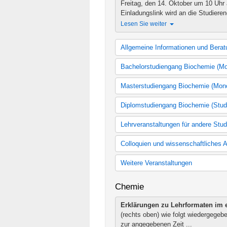
Freitag, den 14. Oktober um 10 Uhr
Einladungslink wird an die Studieren
Lesen Sie weiter
Allgemeine Informationen und Berat
Immatrikulationsfeier am Fachber
Bachelorstudiengang Biochemie (M
und Staatsexamensstudierenden der 
Kernfach Biochemie (Mono) (Stud
Lesen Sie weiter
Masterstudiengang Biochemie (Mon
Kernfach Biochemie (Mono) (Stud
Brückenkurs in Mathematik
ACHTU
Kernfach Biochemie (Mono) (Stud
Masterstudiengang Biochemie (St
Diplomstudiengang Biochemie (Stud
Vorlesungsbeginn findet der Brückenk
ABV Biochemie (fachnah, Studien
Masterstudiengang Biochemie (St
ABV Biochemie (Studienordnung 
Grundstudium Biochemie Diplom
Lesen Sie weiter
Lehrveranstaltungen für andere Stu
ABV Biochemie (fachnah, Studien
Hauptstudium Biochemie Diplom
Zuletzt geändert am 8. August.
Orie
Lehrveranstaltungen für andere S
Colloquien und wissenschaftliches A
Die Termine für die Orientierungsein
Lesen Sie weiter
Colloquien und Wissenschaftliches
Weitere Veranstaltungen
Bachelorstudiengänge Chemie, B
Weitere Veranstaltungen
Chemie
ACHTUNG! Die Erstsemesterfahrt k
Erklärungen zu Lehrformaten im 
Zuletzt geändert am 8. August.
Zusä
(rechts oben) wie folgt wiedergegeb
Biochemie
Achtung!
Die Termine fü
zur angegebenen Zeit ...