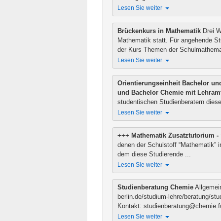
Lesen Sie weiter
Lesen Sie weiter
BAföG-Beauftragter Biochemie
Brückenkurs in Mathematik
Drei W
Information zur BAföG Beratung find
Mathematik statt. Für angehende St
Lesen Sie weiter
der Kurs Themen der Schulmathemati
BAföG-Beauftragter Biochemie
Lesen Sie weiter
Information zur BAföG Beratung find
Lesen Sie weiter
Orientierungseinheit Bachelor u
und Bachelor Chemie mit Lehram
Zuletzt geändert am 8. August.
Verg
studentischen Studienberatern diese
Freitag, den 14. Oktober um 10 Uhr
Lesen Sie weiter
Lesen Sie weiter
Beratungsangebote der Biochemi
+++ Mathematik Zusatztutorium -
denen der Schulstoff “Mathematik” in
Der Bereich Biochemie bietet viele B
dem diese Studierende ...
Lesen Sie weiter
Lesen Sie weiter
Studienberatung Chemie
Allgemein
berlin.de/studium-lehre/beratung/s
Kontakt: studienberatung@chemie.fu
Lesen Sie weiter