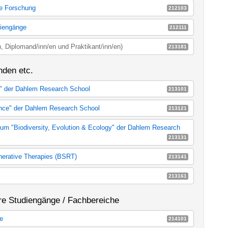
zie
E22a
e Forschung
212103
E22b
0498a_MA60
diengänge
212111
tudiengänge
E22c
, Diplomand/inn/en und Praktikant/inn/en)
213181
en, Diplomand/inn/en und Praktikant/inn/en)
E22d
nden etc.
" der Dahlem Research School
213101
E20g
nce" der Dahlem Research School
213121
E59a
um "Biodiversity, Evolution & Ecology" der Dahlem Research
213131
E59d
nerative Therapies (BSRT)
213141
rg School for Regenerative Therapies (BSRT)
E59b
213161
E59c
re Studiengänge / Fachbereiche
ie
214101