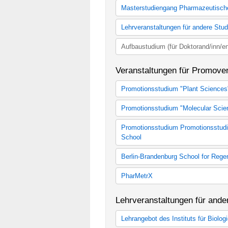
Staatsexamenstudiengang Pharma
Lesen Sie weiter
Masterstudiengang Pharmazeutisch
Fakultative Lehrveranstaltungen
Pharmazeutische Forschung
Lehrveranstaltungen für andere Stu
Lehrveranstaltungen für andere S
Aufbaustudium (für Doktorand/inn/en
Aufbaustudium (für Doktorand/inn/
Veranstaltungen für Promove
Promotionsstudium "Plant Sciences
Plant Sciences
Promotionsstudium "Molecular Scie
Molecular Science
Promotionsstudium Promotionsstudi
School
Biodiversity, Evolution & Ecology
Berlin-Brandenburg School for Rege
Lehrangebot der Berlin-Brandenbu
PharMetrX
Lehrangebot Pharmetrix
Lehrveranstaltungen für ande
Lehrangebot des Instituts für Biolog