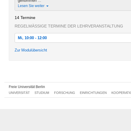
genommen ...
Lesen Sie weiter
14 Termine
REGELMÄSSIGE TERMINE DER LEHRVERANSTALTUNG
Mi, 10:00 - 12:00
Mi, 20.04.2016 10:00 - 12:00
Zur Modulübersicht
Mi, 27.04.2016 10:00 - 12:00
Mi, 04.05.2016 10:00 - 12:00
Mi, 11.05.2016 10:00 - 12:00
Mi, 18.05.2016 10:00 - 12:00
Freie Universität Berlin
UNIVERSITÄT
STUDIUM
FORSCHUNG
EINRICHTUNGEN
KOOPERATI
Mi, 25.05.2016 10:00 - 12:00
Mi, 01.06.2016 10:00 - 12:00
Mi, 08.06.2016 10:00 - 12:00
Mi, 15.06.2016 10:00 - 12:00