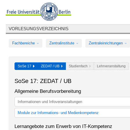
VORLESUNGSVERZEICHNIS
Fachbereiche
Zentralinstitute
Zentraleinrichtungen
SoSe 17
ZEDAT / UB
Studienfach
Lehrveranstaltung
SoSe 17: ZEDAT / UB
Allgemeine Berufsvorbereitung
Informationen und Infoveranstaltungen
Module zur Informations- und Medienkompetenz
Module zu Informations- und Medienkompetenz bis SoSe 2013
Lernangebote zum Erwerb von IT-Kompetenz
Module zur Informations- und Medienkompetenz (bis SoSe 18)