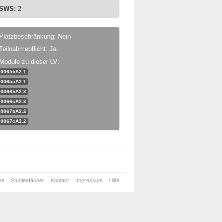
SWS:
2
Platzbeschränkung: Nein
Teilnahmepflicht: Ja
Module zu dieser LV:
0065bA2.1
0065cA2.1
0066bA2.3
0066cA2.3
0067bA2.2
0067cA2.2
te
Studienfächer
Kontakt
Impressum
Hilfe