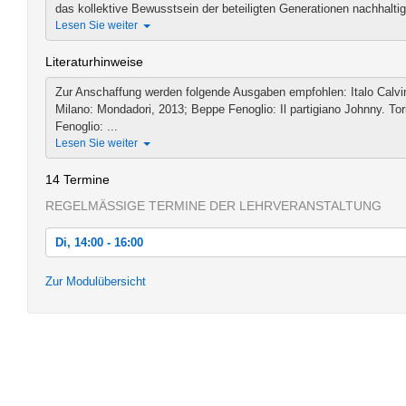
das kollektive Bewusstsein der beteiligten Generationen nachhaltig er
Lesen Sie weiter
Literaturhinweise
Zur Anschaffung werden folgende Ausgaben empfohlen: Italo Calvino:
Milano: Mondadori, 2013; Beppe Fenoglio: Il partigiano Johnny. To
Fenoglio: ...
Lesen Sie weiter
14 Termine
REGELMÄSSIGE TERMINE DER LEHRVERANSTALTUNG
Di, 14:00 - 16:00
Di, 18.04.2017 14:00 - 16:00
Zur Modulübersicht
Di, 25.04.2017 14:00 - 16:00
Di, 02.05.2017 14:00 - 16:00
Di, 09.05.2017 14:00 - 16:00
Di, 16.05.2017 14:00 - 16:00