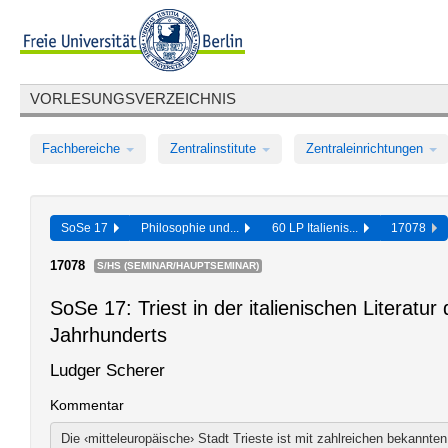
VORLESUNGSVERZEICHNIS
Fachbereiche
Zentralinstitute
Zentraleinrichtungen
SoSe 17
Philosophie und...
60 LP Italienis...
17078
17078
S/HS (SEMINAR/HAUPTSEMINAR)
SoSe 17: Triest in der italienischen Literatur
Jahrhunderts
Ludger Scherer
Kommentar
Die ‹mitteleuropäische› Stadt Trieste ist mit zahlreichen bekannte