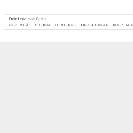
Di, 13.06.2017 10:00 - 12:00
Di, 20.06.2017 10:00 - 12:00
Freie Universität Berlin
Di, 27.06.2017 10:00 - 12:00
UNIVERSITÄT
STUDIUM
FORSCHUNG
EINRICHTUNGEN
KOOPERATI
Di, 04.07.2017 10:00 - 12:00
Di, 11.07.2017 10:00 - 12:00
Di, 18.07.2017 10:00 - 12:00