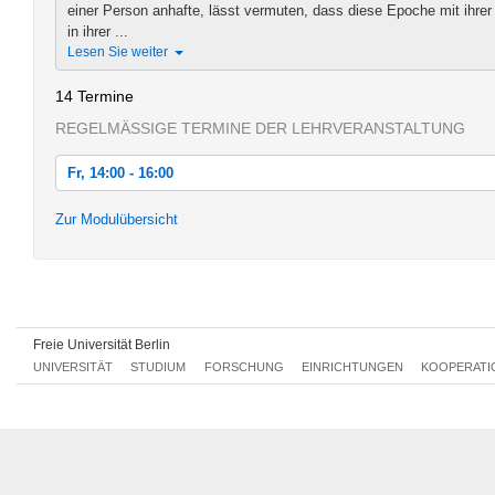
einer Person anhafte, lässt vermuten, dass diese Epoche mit ihrer
in ihrer ...
Lesen Sie weiter
14 Termine
REGELMÄSSIGE TERMINE DER LEHRVERANSTALTUNG
Fr, 14:00 - 16:00
Fr, 21.04.2017 14:00 - 16:00
Zur Modulübersicht
Fr, 28.04.2017 14:00 - 16:00
Fr, 05.05.2017 14:00 - 16:00
Fr, 12.05.2017 14:00 - 16:00
Freie Universität Berlin
Fr, 19.05.2017 14:00 - 16:00
UNIVERSITÄT
STUDIUM
FORSCHUNG
EINRICHTUNGEN
KOOPERATI
Fr, 26.05.2017 14:00 - 16:00
Fr, 02.06.2017 14:00 - 16:00
Fr, 09.06.2017 14:00 - 16:00