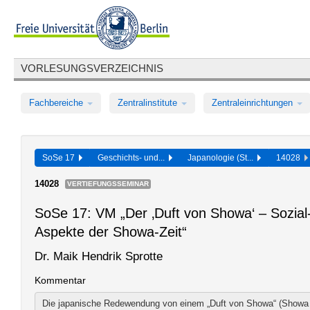
VORLESUNGSVERZEICHNIS
Fachbereiche
Zentralinstitute
Zentraleinrichtungen
SoSe 17
Geschichts- und...
Japanologie (St...
14028
14028
VERTIEFUNGSSEMINAR
SoSe 17: VM „Der ‚Duft von Showa‘ – Sozial-
Aspekte der Showa-Zeit“
Dr. Maik Hendrik Sprotte
Kommentar
Die japanische Redewendung von einem „Duft von Showa“ (Showa n