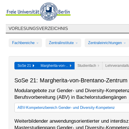
VORLESUNGSVERZEICHNIS
Fachbereiche
Zentralinstitute
Zentraleinrichtungen
SoSe 21
Margherita-von-...
Studienfach
Lehrveranstalt
SoSe 21: Margherita-von-Brentano-Zentrum
Modulangebote zur Gender- und Diversity-Kompetenz 
Berufsvorbereitung (ABV) in Bachelorstudiengängen
ABV-Kompetenzbereich Gender- und Diversity-Kompetenz
ABV-Kompetenzbereich Gender- und Diversity-Kompetenz (bis 
Weiterbildender anwendungsorientierter und interdiszi
ABV-Kompetenzbereich Gender- und Diversity-Kompetenz (ab W
Masterstudiengang Gender- und Diversity-Kompeten
ABV-Kompetenzbereich Gender- und Diversity-Kompetenz (ab W