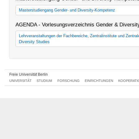
Masterstudiengang Gender- und Diversity-Kompetenz
M.A. Gender- und Diversity-Kompetenz (90 LP)
AGENDA - Vorlesungsverzeichnis Gender & Diversit
M.A. Gender- und Diversity-Kompetenz (120 LP)
Lehrveranstaltungen der Fachbereiche, Zentralinstitute und Zentra
Diversity Studies
Lehrveranstaltungen der Fachbereiche, Zentralinstitute und Zent
Diversity Studies
Freie Universität Berlin
UNIVERSITÄT
STUDIUM
FORSCHUNG
EINRICHTUNGEN
KOOPERATI