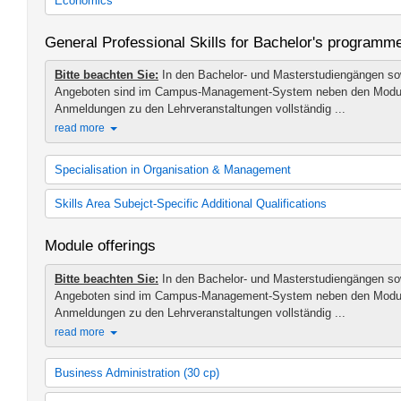
Economics
Bachelor's programme in Business Administration (as of winter 
Bachelor's programme in Business Administration (as of winter 
Bachelor's programme in Economics
General Professional Skills for Bachelor's programm
General Professional Skills
Bachelor's programme in Economics (as of winter semester 2012
General Professional Skills
Bachelor's programme in Economics (as of winter semester 2016
Bitte beachten Sie:
In den Bachelor- und Masterstudiengängen so
General Professional Skills
Angeboten sind im Campus-Management-System neben den Modu
General Professional Skills
Anmeldungen zu den Lehrveranstaltungen vollständig ...
read more
Specialisation in Organisation & Management
Kompetenzbereich Organisation & Management bis SoSe 2013
Skills Area Subejct-Specific Additional Qualifications
Kompetenzbereich Organisation & Management ab WS 2013/14
Kompetenzbereich Fachnahe Zusatzqualifikation
Module offerings
Kompetenzbereich Fachnahe Zusatzqualifikation (für Immatrikul
Bitte beachten Sie:
In den Bachelor- und Masterstudiengängen so
Angeboten sind im Campus-Management-System neben den Modu
Anmeldungen zu den Lehrveranstaltungen vollständig ...
read more
Business Administration (30 cp)