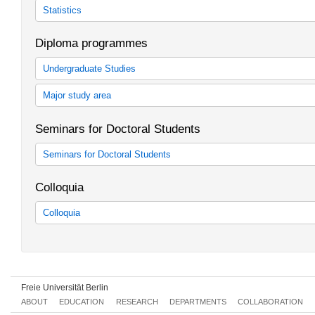
Business Informatics
Statistics
Business Informatics
Master Statistics (in Kooperation mit HU, TU und Charite)
Diploma programmes
Undergraduate Studies
Achtung! Diplom - Magister - Wahlfach Grundstudium Im WS 2008
Major study area
Grundstudiumsklausuren für die auslaufenden Studiengänge letztma
Achtung! Diplom - Magister - Wahlfach Hauptstudium Aus organis
read more
Seminars for Doctoral Students
Falle von äquivalenten Veranstaltungen die entsprechenden ...
read more
Seminars for Doctoral Students
Diplomstudiengang Betriebswirtschaftslehre
Doktorandenseminare
Diplomstudiengang Volkswirtschaftslehre
Colloquia
Diplomstudiengänge: Weitere Wahlgebiete
Colloquia
Colloquien
Freie Universität Berlin
ABOUT
EDUCATION
RESEARCH
DEPARTMENTS
COLLABORATION