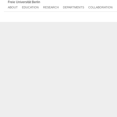
Freie Universität Berlin
Lehrangebot der Universität Potsdam
Lehrangebot der Europa-Universität Viadrina
ABOUT
EDUCATION
RESEARCH
DEPARTMENTS
COLLABORATION
Lehrangebot der Hochschule für Musik Franz Liszt Weimar