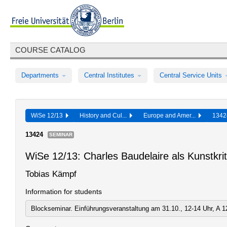
COURSE CATALOG
Departments
Central Institutes
Central Service Units
WiSe 12/13
History and Cul...
Europe and Amer...
134
13424
SEMINAR
WiSe 12/13: Charles Baudelaire als Kunstkrit
Tobias Kämpf
Information for students
Blockseminar. Einführungsveranstaltung am 31.10., 12-14 Uhr, A 1