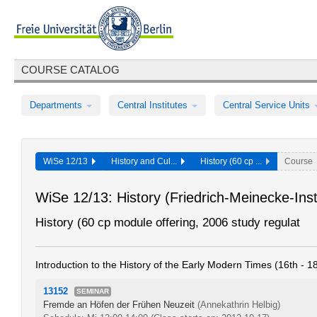
COURSE CATALOG
Departments
Central Institutes
Central Service Units
WiSe 12/13
History and Cul...
History (60 cp ...
Course
WiSe 12/13: History (Friedrich-Meinecke-Insti
History (60 cp module offering, 2006 study regulat
Introduction to the History of the Early Modern Times (16th - 1
13152
SEMINAR
Fremde an Höfen der Frühen Neuzeit
(Annekathrin Helbig)