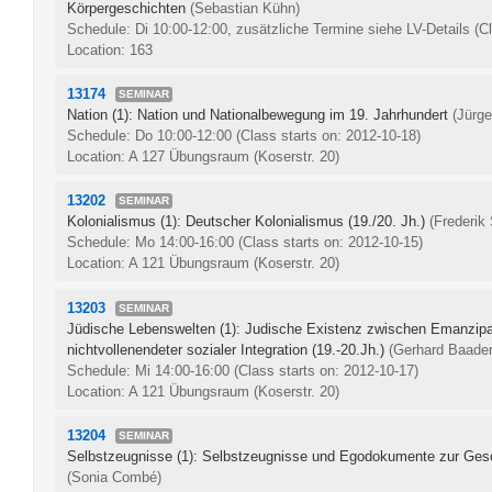
Körpergeschichten
(Sebastian Kühn)
Schedule: Di 10:00-12:00, zusätzliche Termine siehe LV-Details
(C
Location: 163
13174
SEMINAR
Nation (1): Nation und Nationalbewegung im 19. Jahrhundert
(Jürg
Schedule: Do 10:00-12:00
(Class starts on: 2012-10-18)
Location: A 127 Übungsraum (Koserstr. 20)
13202
SEMINAR
Kolonialismus (1): Deutscher Kolonialismus (19./20. Jh.)
(Frederik
Schedule: Mo 14:00-16:00
(Class starts on: 2012-10-15)
Location: A 121 Übungsraum (Koserstr. 20)
13203
SEMINAR
Jüdische Lebenswelten (1): Judische Existenz zwischen Emanzipa
nichtvollenendeter sozialer Integration (19.-20.Jh.)
(Gerhard Baader
Schedule: Mi 14:00-16:00
(Class starts on: 2012-10-17)
Location: A 121 Übungsraum (Koserstr. 20)
13204
SEMINAR
Selbstzeugnisse (1): Selbstzeugnisse und Egodokumente zur G
(Sonia Combé)