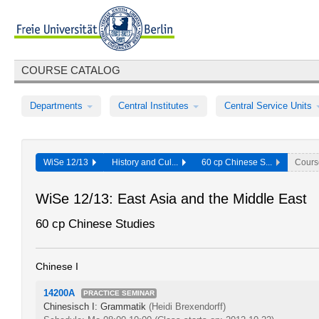
COURSE CATALOG
Departments
Central Institutes
Central Service Units
WiSe 12/13
History and Cul...
60 cp Chinese S...
Cours
WiSe 12/13: East Asia and the Middle East
60 cp Chinese Studies
Chinese I
14200A
PRACTICE SEMINAR
Chinesisch I: Grammatik
(Heidi Brexendorff)