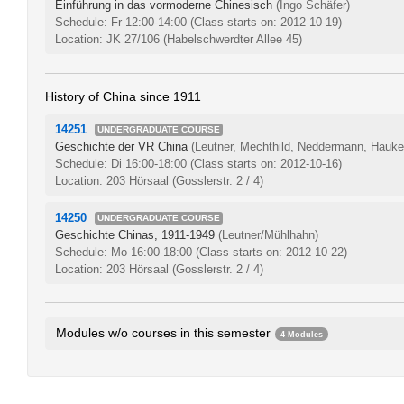
Einführung in das vormoderne Chinesisch
(Ingo Schäfer)
Schedule: Fr 12:00-14:00
(Class starts on: 2012-10-19)
Location: JK 27/106 (Habelschwerdter Allee 45)
History of China since 1911
14251
UNDERGRADUATE COURSE
Geschichte der VR China
(Leutner, Mechthild, Neddermann, Hauke
Schedule: Di 16:00-18:00
(Class starts on: 2012-10-16)
Location: 203 Hörsaal (Gosslerstr. 2 / 4)
14250
UNDERGRADUATE COURSE
Geschichte Chinas, 1911-1949
(Leutner/Mühlhahn)
Schedule: Mo 16:00-18:00
(Class starts on: 2012-10-22)
Location: 203 Hörsaal (Gosslerstr. 2 / 4)
Modules w/o courses in this semester
4 Modules
Chinese II
128aA1.2
Chinese IV
128aB1.2