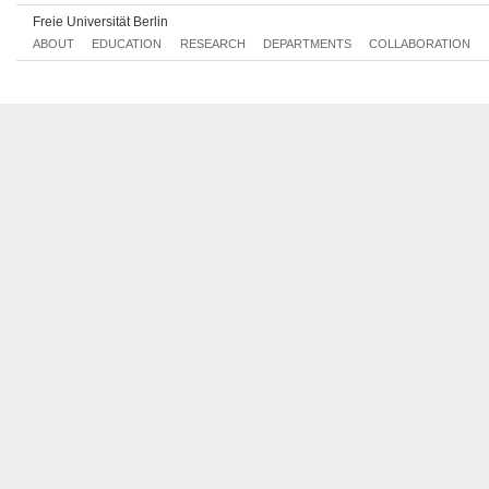
Economics and the Law I
128aB2.3
Freie Universität Berlin
History of China until 1911
128aA3.1
ABOUT
EDUCATION
RESEARCH
DEPARTMENTS
COLLABORATION