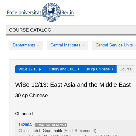
COURSE CATALOG
Departments
Central Institutes
Central Service Units
WiSe 12/13
History and Cul...
30 cp Chinese
Course
WiSe 12/13: East Asia and the Middle East
30 cp Chinese
Chinese I
14200A
PRACTICE SEMINAR
Chinesisch I: Grammatik
(Heidi Brexendorff)