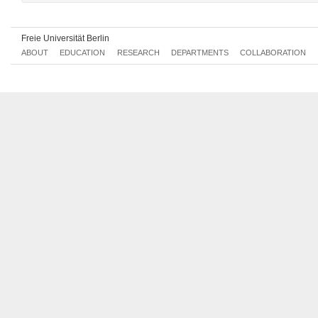
Introduction to Archaeology of the Ancient Near East
274aA2.6
Freie Universität Berlin
ABOUT
EDUCATION
RESEARCH
DEPARTMENTS
COLLABORATION