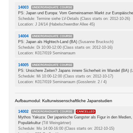
14003
UNDERGRADUATE COURSE
PS: Japan und Europa: Vom Gemeinsamen Markt zur Europäische
Schedule: Termine siehe LV-Details
(Class starts on: 2012-10-26)
Location: J 24/14 (Habelschwerdter Allee 45)
14004
UNDERGRADUATE COURSE
PS: Japan als Hightech-Land (BA)
(Susanne Brucksch)
Schedule: Di 10:00-12:00
(Class starts on: 2012-10-16)
Location: K017/019 Seminarraum
14005
UNDERGRADUATE COURSE
PS: Unsichere Zeiten? Japans innere Sicherheit im Wandel (BA)
(
Schedule: Mi 10:00-12:00
(Class starts on: 2012-10-17)
Location: K017/019 Seminarraum (Gosslerstr. 2 / 4)
Aufbaumodul: Kulturwissenschaftliche Japanstudien
14002
UNDERGRADUATE COURSE
CANCELLED
Mythos Yakuza: Der japanische Gangster als Figur in den Medien, d
Populärkultur
(Till Weingärtner)
Schedule: Mo 14:00-16:00
(Class starts on: 2012-10-15)