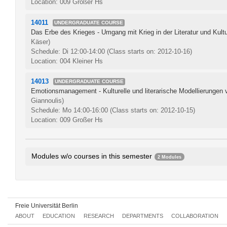
Location: 009 Großer Hs
14011
UNDERGRADUATE COURSE
Das Erbe des Krieges - Umgang mit Krieg in der Literatur und Kult
Käser)
Schedule: Di 12:00-14:00
(Class starts on: 2012-10-16)
Location: 004 Kleiner Hs
14013
UNDERGRADUATE COURSE
Emotionsmanagement - Kulturelle und literarische Modellierungen 
Giannoulis)
Schedule: Mo 14:00-16:00
(Class starts on: 2012-10-15)
Location: 009 Großer Hs
Modules w/o courses in this semester
2 Modules
Introductory Module: Cultural Studies Research on Japan II
385a
Introductory Module: Social Science Research on Japan II
385aA
Freie Universität Berlin
ABOUT
EDUCATION
RESEARCH
DEPARTMENTS
COLLABORATION