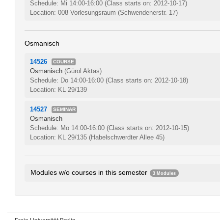
Schedule: Mi 14:00-16:00
(Class starts on: 2012-10-17)
Location: 008 Vorlesungsraum (Schwendenerstr. 17)
Osmanisch
14526
COURSE
Osmanisch
(Gürol Aktas)
Schedule: Do 14:00-16:00
(Class starts on: 2012-10-18)
Location: KL 29/139
14527
SEMINAR
Osmanisch
Schedule: Mo 14:00-16:00
(Class starts on: 2012-10-15)
Location: KL 29/135 (Habelschwerdter Allee 45)
Modules w/o courses in this semester
3 Modules
Einheit und Vielfalt der Türksprachen und Türkvölker
341bA2.1
Turkish Literature
341bA2.2
Turkologisches Forschungskolloquium
341bA3.1