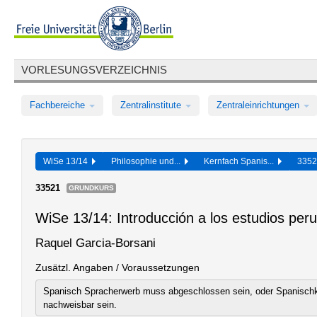
VORLESUNGSVERZEICHNIS
Fachbereiche
Zentralinstitute
Zentraleinrichtungen
WiSe 13/14
Philosophie und...
Kernfach Spanis...
335
33521
GRUNDKURS
WiSe 13/14: Introducción a los estudios per
Raquel Garcia-Borsani
Zusätzl. Angaben / Voraussetzungen
Spanisch Spracherwerb muss abgeschlossen sein, oder Spanisch
nachweisbar sein.