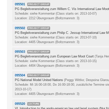
095501
PROJECT GROUP
PG Begleitveranstaltung zum Willem C. Vis International Law Moot
Schedule: siehe Kommentar
(Class starts on: 2013-10-07)
Location: 2212 Übungsraum (Boltzmannstr. 3)
095502
PROJECT GROUP
PG Begleitveranstaltung zum Philip C. Jessup International Law M
Schedule: siehe Kommentar
(Class starts on: 2013-07-10)
Location: 4405 Übungsraum (Boltzmannstr. 3)
095503
PROJECT GROUP
PG Begleitveranstaltung zum European Law Moot Court
(Tanja Her
Schedule: siehe Kommentar
(Class starts on: 2013-10-15)
Location: 4404 Übungsraum (Boltzmannstr. 3)
095504
PROJECT GROUP
PG National Model United Nations
(Peggy Wittke; Despoina Glarou
Schedule: Mi 16:00-18:00, Do 16:00-18:00, zusätzliche Termine si
2013-10-17)
Location: 4405 Übungsraum (Boltzmannstr. 3)
095520
LECTURE
VL Introduction to the anglo-american law und legal system (Nur 