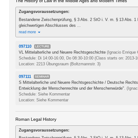
The History of Law in the Middle Ages and Modern Times
Zugangsvoraussetzungen:
Bestandene Zwischenprüfung, § 3 Abs. 2 StO i. V. m. § 13 Abs. 1
gleichwertigen Abschlusses des ...
read more
097110
LECTURE
VL Mittelalterliche und Neuere Rechtsgeschichte
(Ignacio Enrique
Schedule: Di 14:00-16:00, Do 08:30-10:00
(Class starts on: 2013-1
Location: 2213 Übungsraum (Boltzmannstr. 3)
097111
SEMINAR
S Mittelalterliche und Neuere Rechtsgeschichte / Deutsche Recht
Entwicklung der Menschenrechte und der Menschenwürde".
(Ignac
Schedule: Siehe Kommentar
Location: Siehe Kommentar
Roman Legal History
Zugangsvoraussetzungen:
Bestandene Zwischenprüfung, § 3 Abs. 2 StO i. V. m. § 13 Abs. 1