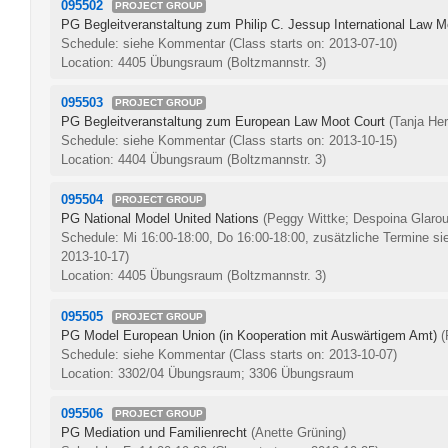
095502
PROJECT GROUP
PG Begleitveranstaltung zum Philip C. Jessup International Law M
Schedule: siehe Kommentar
(Class starts on: 2013-07-10)
Location: 4405 Übungsraum (Boltzmannstr. 3)
095503
PROJECT GROUP
PG Begleitveranstaltung zum European Law Moot Court
(Tanja Her
Schedule: siehe Kommentar
(Class starts on: 2013-10-15)
Location: 4404 Übungsraum (Boltzmannstr. 3)
095504
PROJECT GROUP
PG National Model United Nations
(Peggy Wittke; Despoina Glarou
Schedule: Mi 16:00-18:00, Do 16:00-18:00, zusätzliche Termine si
2013-10-17)
Location: 4405 Übungsraum (Boltzmannstr. 3)
095505
PROJECT GROUP
PG Model European Union (in Kooperation mit Auswärtigem Amt)
(
Schedule: siehe Kommentar
(Class starts on: 2013-10-07)
Location: 3302/04 Übungsraum; 3306 Übungsraum
095506
PROJECT GROUP
PG Mediation und Familienrecht
(Anette Grüning)