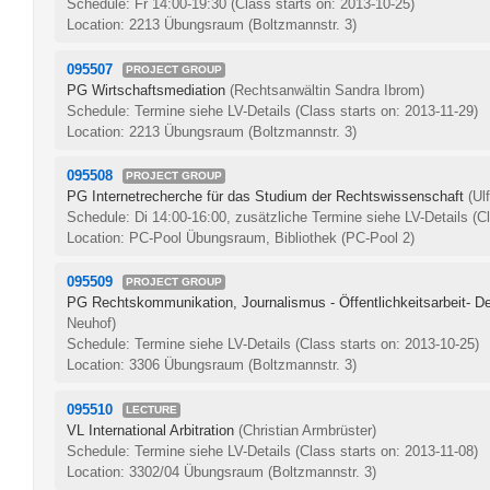
Schedule: Fr 14:00-19:30
(Class starts on: 2013-10-25)
Location: 2213 Übungsraum (Boltzmannstr. 3)
095507
PROJECT GROUP
PG Wirtschaftsmediation
(Rechtsanwältin Sandra Ibrom)
Schedule: Termine siehe LV-Details
(Class starts on: 2013-11-29)
Location: 2213 Übungsraum (Boltzmannstr. 3)
095508
PROJECT GROUP
PG Internetrecherche für das Studium der Rechtswissenschaft
(Ul
Schedule: Di 14:00-16:00, zusätzliche Termine siehe LV-Details
(C
Location: PC-Pool Übungsraum, Bibliothek (PC-Pool 2)
095509
PROJECT GROUP
PG Rechtskommunikation, Journalismus - Öffentlichkeitsarbeit- De
Neuhof)
Schedule: Termine siehe LV-Details
(Class starts on: 2013-10-25)
Location: 3306 Übungsraum (Boltzmannstr. 3)
095510
LECTURE
VL International Arbitration
(Christian Armbrüster)
Schedule: Termine siehe LV-Details
(Class starts on: 2013-11-08)
Location: 3302/04 Übungsraum (Boltzmannstr. 3)