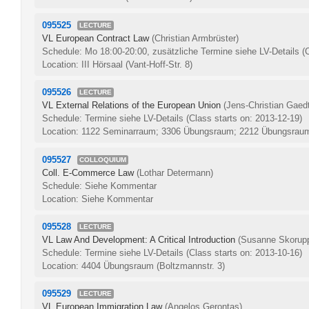
095525
LECTURE
VL European Contract Law
(Christian Armbrüster)
Schedule: Mo 18:00-20:00, zusätzliche Termine siehe LV-Details
(
Location: III Hörsaal (Vant-Hoff-Str. 8)
095526
LECTURE
VL External Relations of the European Union
(Jens-Christian Gaed
Schedule: Termine siehe LV-Details
(Class starts on: 2013-12-19)
Location: 1122 Seminarraum; 3306 Übungsraum; 2212 Übungsrau
095527
COLLOQUIUM
Coll. E-Commerce Law
(Lothar Determann)
Schedule: Siehe Kommentar
Location: Siehe Kommentar
095528
LECTURE
VL Law And Development: A Critical Introduction
(Susanne Skorup
Schedule: Termine siehe LV-Details
(Class starts on: 2013-10-16)
Location: 4404 Übungsraum (Boltzmannstr. 3)
095529
LECTURE
VL European Immigration Law
(Angelos Gerontas)