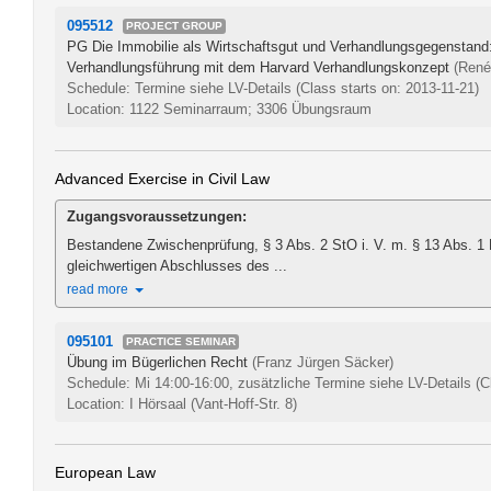
095512
PROJECT GROUP
PG Die Immobilie als Wirtschaftsgut und Verhandlungsgegenstand:
Verhandlungsführung mit dem Harvard Verhandlungskonzept
(René
Schedule: Termine siehe LV-Details
(Class starts on: 2013-11-21)
Location: 1122 Seminarraum; 3306 Übungsraum
Advanced Exercise in Civil Law
Zugangsvoraussetzungen:
Bestandene Zwischenprüfung, § 3 Abs. 2 StO i. V. m. § 13 Abs. 1
gleichwertigen Abschlusses des ...
read more
095101
PRACTICE SEMINAR
Übung im Bügerlichen Recht
(Franz Jürgen Säcker)
Schedule: Mi 14:00-16:00, zusätzliche Termine siehe LV-Details
(C
Location: I Hörsaal (Vant-Hoff-Str. 8)
European Law