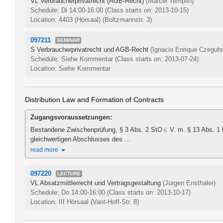
VL Verbraucherprivatrecht (AGB-Recht)
(Marcel Templin)
Schedule: Di 14:00-16:00
(Class starts on: 2013-10-15)
Location: 4403 (Hörsaal) (Boltzmannstr. 3)
097211
SEMINAR
S Verbraucherprivatrecht und AGB-Recht
(Ignacio Enrique Czeguh
Schedule: Siehe Kommentar
(Class starts on: 2013-07-24)
Location: Siehe Kommentar
Distribution Law and Formation of Contracts
Zugangsvoraussetzungen:
Bestandene Zwischenprüfung, § 3 Abs. 2 StO i. V. m. § 13 Abs. 1
gleichwertigen Abschlusses des ...
read more
097220
LECTURE
VL Absatzmittlerrecht und Vertragsgestaltung
(Jürgen Ensthaler)
Schedule: Do 14:00-16:00
(Class starts on: 2013-10-17)
Location: III Hörsaal (Vant-Hoff-Str. 8)