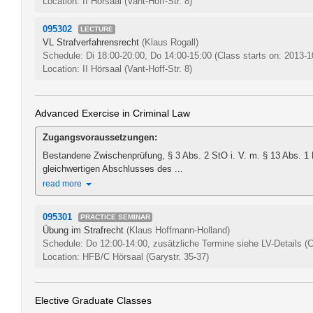
Location: II Hörsaal (Vant-Hoff-Str. 8)
095302
LECTURE
VL Strafverfahrensrecht
(Klaus Rogall)
Schedule: Di 18:00-20:00, Do 14:00-15:00
(Class starts on: 2013-1
Location: II Hörsaal (Vant-Hoff-Str. 8)
Advanced Exercise in Criminal Law
Zugangsvoraussetzungen:
Bestandene Zwischenprüfung, § 3 Abs. 2 StO i. V. m. § 13 Abs. 1
gleichwertigen Abschlusses des ...
read more
095301
PRACTICE SEMINAR
Übung im Strafrecht
(Klaus Hoffmann-Holland)
Schedule: Do 12:00-14:00, zusätzliche Termine siehe LV-Details
(C
Location: HFB/C Hörsaal (Garystr. 35-37)
Elective Graduate Classes