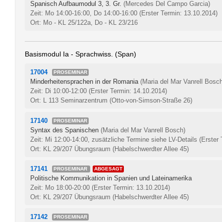
Spanisch Aufbaumodul 3, 3. Gr.
(Mercedes Del Campo Garcia)
Zeit: Mo 14:00-16:00, Do 14:00-16:00
(Erster Termin: 13.10.2014)
Ort: Mo - KL 25/122a, Do - KL 23/216
Basismodul Ia - Sprachwiss. (Span)
17004
PROSEMINAR
Minderheitensprachen in der Romania
(Maria del Mar Vanrell Bosc
Zeit: Di 10:00-12:00
(Erster Termin: 14.10.2014)
Ort: L 113 Seminarzentrum (Otto-von-Simson-Straße 26)
17140
PROSEMINAR
Syntax des Spanischen
(Maria del Mar Vanrell Bosch)
Zeit: Mi 12:00-14:00, zusätzliche Termine siehe LV-Details
(Erster
Ort: KL 29/207 Übungsraum (Habelschwerdter Allee 45)
17141
PROSEMINAR
ABGESAGT
Politische Kommunikation in Spanien und Lateinamerika
Zeit: Mo 18:00-20:00
(Erster Termin: 13.10.2014)
Ort: KL 29/207 Übungsraum (Habelschwerdter Allee 45)
17142
PROSEMINAR