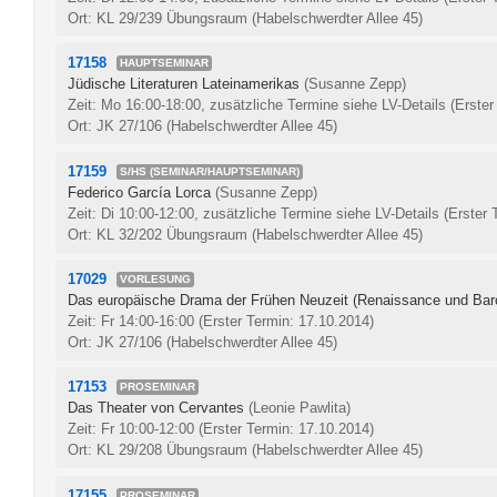
Ort: KL 29/239 Übungsraum (Habelschwerdter Allee 45)
17158
HAUPTSEMINAR
Jüdische Literaturen Lateinamerikas
(Susanne Zepp)
Zeit: Mo 16:00-18:00, zusätzliche Termine siehe LV-Details
(Erster
Ort: JK 27/106 (Habelschwerdter Allee 45)
17159
S/HS (SEMINAR/HAUPTSEMINAR)
Federico García Lorca
(Susanne Zepp)
Zeit: Di 10:00-12:00, zusätzliche Termine siehe LV-Details
(Erster 
Ort: KL 32/202 Übungsraum (Habelschwerdter Allee 45)
17029
VORLESUNG
Das europäische Drama der Frühen Neuzeit (Renaissance und Bar
Zeit: Fr 14:00-16:00
(Erster Termin: 17.10.2014)
Ort: JK 27/106 (Habelschwerdter Allee 45)
17153
PROSEMINAR
Das Theater von Cervantes
(Leonie Pawlita)
Zeit: Fr 10:00-12:00
(Erster Termin: 17.10.2014)
Ort: KL 29/208 Übungsraum (Habelschwerdter Allee 45)
17155
PROSEMINAR