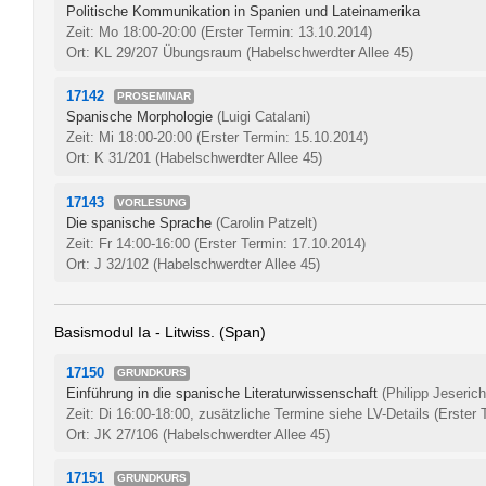
Politische Kommunikation in Spanien und Lateinamerika
Zeit: Mo 18:00-20:00
(Erster Termin: 13.10.2014)
Ort: KL 29/207 Übungsraum (Habelschwerdter Allee 45)
17142
PROSEMINAR
Spanische Morphologie
(Luigi Catalani)
Zeit: Mi 18:00-20:00
(Erster Termin: 15.10.2014)
Ort: K 31/201 (Habelschwerdter Allee 45)
17143
VORLESUNG
Die spanische Sprache
(Carolin Patzelt)
Zeit: Fr 14:00-16:00
(Erster Termin: 17.10.2014)
Ort: J 32/102 (Habelschwerdter Allee 45)
Basismodul Ia - Litwiss. (Span)
17150
GRUNDKURS
Einführung in die spanische Literaturwissenschaft
(Philipp Jeserich
Zeit: Di 16:00-18:00, zusätzliche Termine siehe LV-Details
(Erster 
Ort: JK 27/106 (Habelschwerdter Allee 45)
17151
GRUNDKURS