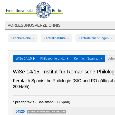
VORLESUNGSVERZEICHNIS
Fachbereiche
Zentralinstitute
Zentraleinrichtungen
WiSe 14/15
Philosophie und...
Kernfach Spanis...
Lehr
WiSe 14/15: Institut für Romanische Philolo
Kernfach Spanische Philologie (StO und PO gültig a
2004/05)
Sprachpraxis - Basismodul I (Span)
54520
SPRACHPRAKTISCHE ÜBUNG