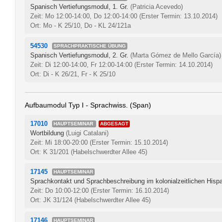
Spanisch Vertiefungsmodul, 1. Gr.
(Patricia Acevedo)
Zeit: Mo 12:00-14:00, Do 12:00-14:00
(Erster Termin: 13.10.2014)
Ort: Mo - K 25/10, Do - KL 24/121a
54530
SPRACHPRAKTISCHE ÜBUNG
Spanisch Vertiefungsmodul, 2. Gr.
(Marta Gómez de Mello García)
Zeit: Di 12:00-14:00, Fr 12:00-14:00
(Erster Termin: 14.10.2014)
Ort: Di - K 26/21, Fr - K 25/10
Aufbaumodul Typ I - Sprachwiss. (Span)
17010
HAUPTSEMINAR
ABGESAGT
Wortbildung
(Luigi Catalani)
Zeit: Mi 18:00-20:00
(Erster Termin: 15.10.2014)
Ort: K 31/201 (Habelschwerdter Allee 45)
17145
HAUPTSEMINAR
Sprachkontakt und Sprachbeschreibung im kolonialzeitlichen His
Zeit: Do 10:00-12:00
(Erster Termin: 16.10.2014)
Ort: JK 31/124 (Habelschwerdter Allee 45)
17146
HAUPTSEMINAR