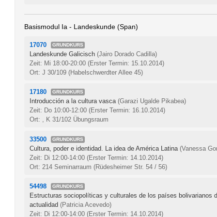
Basismodul Ia - Landeskunde (Span)
17070
GRUNDKURS
Landeskunde Galicisch
(Jairo Dorado Cadilla)
Zeit: Mi 18:00-20:00
(Erster Termin: 15.10.2014)
Ort: J 30/109 (Habelschwerdter Allee 45)
17180
GRUNDKURS
Introducción a la cultura vasca
(Garazi Ugalde Pikabea)
Zeit: Do 10:00-12:00
(Erster Termin: 16.10.2014)
Ort: , K 31/102 Übungsraum
33500
GRUNDKURS
Cultura, poder e identidad. La idea de América Latina
(Vanessa Go
Zeit: Di 12:00-14:00
(Erster Termin: 14.10.2014)
Ort: 214 Seminarraum (Rüdesheimer Str. 54 / 56)
54498
GRUNDKURS
Estructuras sociopolíticas y culturales de los países bolivarianos
actualidad
(Patricia Acevedo)
Zeit: Di 12:00-14:00
(Erster Termin: 14.10.2014)