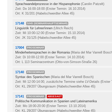
Sprachwandelprozesse in der Hispanophonie
(Carolin Patzelt)
Zeit: Do 16:00-18:00
(Erster Termin: 16.10.2014)
Ort: K 31/201 (Habelschwerdter Allee 45)
17148
S/HS (SEMINAR/HAUPTSEMINAR)
Linguistik für Lehrer/innen
(Ulrich Reich)
Zeit: Mi 10:00-12:00
(Erster Termin: 15.10.2014)
Ort: JK 31/125 (Habelschwerdter Allee 45)
17004
PROSEMINAR
Minderheitensprachen in der Romania
(Maria del Mar Vanrell Bosc
Zeit: Di 10:00-12:00
(Erster Termin: 14.10.2014)
Ort: L 113 Seminarzentrum (Otto-von-Simson-Straße 26)
17140
PROSEMINAR
Syntax des Spanischen
(Maria del Mar Vanrell Bosch)
Zeit: Mi 12:00-14:00, zusätzliche Termine siehe LV-Details
(Erster
Ort: KL 29/207 Übungsraum (Habelschwerdter Allee 45)
17141
PROSEMINAR
ABGESAGT
Politische Kommunikation in Spanien und Lateinamerika
Zeit: Mo 18:00-20:00
(Erster Termin: 13.10.2014)
Ort: KL 29/207 Übungsraum (Habelschwerdter Allee 45)