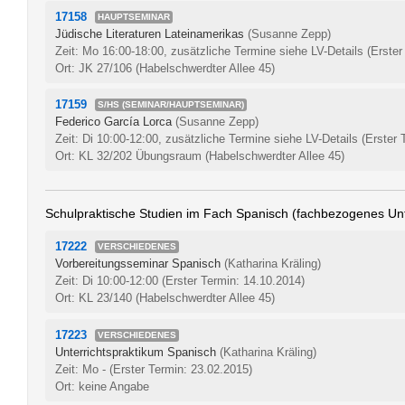
17158
HAUPTSEMINAR
Jüdische Literaturen Lateinamerikas
(Susanne Zepp)
Zeit: Mo 16:00-18:00, zusätzliche Termine siehe LV-Details
(Erster
Ort: JK 27/106 (Habelschwerdter Allee 45)
17159
S/HS (SEMINAR/HAUPTSEMINAR)
Federico García Lorca
(Susanne Zepp)
Zeit: Di 10:00-12:00, zusätzliche Termine siehe LV-Details
(Erster 
Ort: KL 32/202 Übungsraum (Habelschwerdter Allee 45)
Schulpraktische Studien im Fach Spanisch (fachbezogenes Unt
17222
VERSCHIEDENES
Vorbereitungsseminar Spanisch
(Katharina Kräling)
Zeit: Di 10:00-12:00
(Erster Termin: 14.10.2014)
Ort: KL 23/140 (Habelschwerdter Allee 45)
17223
VERSCHIEDENES
Unterrichtspraktikum Spanisch
(Katharina Kräling)
Zeit: Mo -
(Erster Termin: 23.02.2015)
Ort: keine Angabe