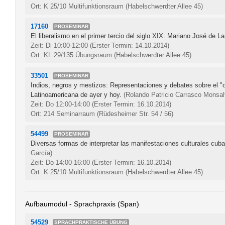
Ort: K 25/10 Multifunktionsraum (Habelschwerdter Allee 45)
17160
PROSEMINAR
El liberalismo en el primer tercio del siglo XIX: Mariano José de La
Zeit: Di 10:00-12:00
(Erster Termin: 14.10.2014)
Ort: KL 29/135 Übungsraum (Habelschwerdter Allee 45)
33501
PROSEMINAR
Indios, negros y mestizos: Representaciones y debates sobre el "ot
Latinoamericana de ayer y hoy.
(Rolando Patricio Carrasco Monsal
Zeit: Do 12:00-14:00
(Erster Termin: 16.10.2014)
Ort: 214 Seminarraum (Rüdesheimer Str. 54 / 56)
54499
PROSEMINAR
Diversas formas de interpretar las manifestaciones culturales cub
García)
Zeit: Do 14:00-16:00
(Erster Termin: 16.10.2014)
Ort: K 25/10 Multifunktionsraum (Habelschwerdter Allee 45)
Aufbaumodul - Sprachpraxis (Span)
54529
SPRACHPRAKTISCHE ÜBUNG