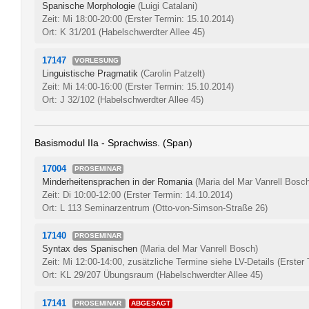
Spanische Morphologie
(Luigi Catalani)
Zeit: Mi 18:00-20:00
(Erster Termin: 15.10.2014)
Ort: K 31/201 (Habelschwerdter Allee 45)
17147
VORLESUNG
Linguistische Pragmatik
(Carolin Patzelt)
Zeit: Mi 14:00-16:00
(Erster Termin: 15.10.2014)
Ort: J 32/102 (Habelschwerdter Allee 45)
Basismodul IIa - Sprachwiss. (Span)
17004
PROSEMINAR
Minderheitensprachen in der Romania
(Maria del Mar Vanrell Bosc
Zeit: Di 10:00-12:00
(Erster Termin: 14.10.2014)
Ort: L 113 Seminarzentrum (Otto-von-Simson-Straße 26)
17140
PROSEMINAR
Syntax des Spanischen
(Maria del Mar Vanrell Bosch)
Zeit: Mi 12:00-14:00, zusätzliche Termine siehe LV-Details
(Erster
Ort: KL 29/207 Übungsraum (Habelschwerdter Allee 45)
17141
PROSEMINAR
ABGESAGT