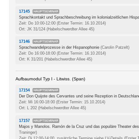
17145
HAUPTSEMINAR
Sprachkontakt und Sprachbeschreibung im kolonialzeitlichen His
Zeit: Do 10:00-12:00
(Erster Termin: 16.10.2014)
Ort: JK 31/124 (Habelschwerdter Allee 45)
17146
HAUPTSEMINAR
Sprachwandelprozesse in der Hispanophonie
(Carolin Patzelt)
Zeit: Do 16:00-18:00
(Erster Termin: 16.10.2014)
Ort: K 31/201 (Habelschwerdter Allee 45)
Aufbaumodul Typ I - Litwiss. (Span)
17154
HAUPTSEMINAR
Der Don Quijote des Cervantes und seine Rezeption in Deutschlan
Zeit: Mi 16:00-18:00
(Erster Termin: 15.10.2014)
Ort: L 202 (Habelschwerdter Allee 45)
17157
HAUPTSEMINAR
Majos y Manolos. Ramón de la Cruz und das populäre Theater des
Traninger)
Zeit: Di 12:00-14:00, zusätzliche Termine siehe LV-Details
(Erster 