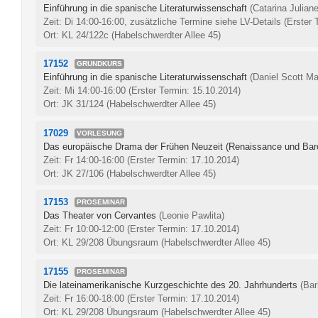
Einführung in die spanische Literaturwissenschaft
(Catarina Julia
Zeit: Di 14:00-16:00, zusätzliche Termine siehe LV-Details
(Erster 
Ort: KL 24/122c (Habelschwerdter Allee 45)
17152
GRUNDKURS
Einführung in die spanische Literaturwissenschaft
(Daniel Scott Ma
Zeit: Mi 14:00-16:00
(Erster Termin: 15.10.2014)
Ort: JK 31/124 (Habelschwerdter Allee 45)
17029
VORLESUNG
Das europäische Drama der Frühen Neuzeit (Renaissance und Bar
Zeit: Fr 14:00-16:00
(Erster Termin: 17.10.2014)
Ort: JK 27/106 (Habelschwerdter Allee 45)
17153
PROSEMINAR
Das Theater von Cervantes
(Leonie Pawlita)
Zeit: Fr 10:00-12:00
(Erster Termin: 17.10.2014)
Ort: KL 29/208 Übungsraum (Habelschwerdter Allee 45)
17155
PROSEMINAR
Die lateinamerikanische Kurzgeschichte des 20. Jahrhunderts
(Bar
Zeit: Fr 16:00-18:00
(Erster Termin: 17.10.2014)
Ort: KL 29/208 Übungsraum (Habelschwerdter Allee 45)