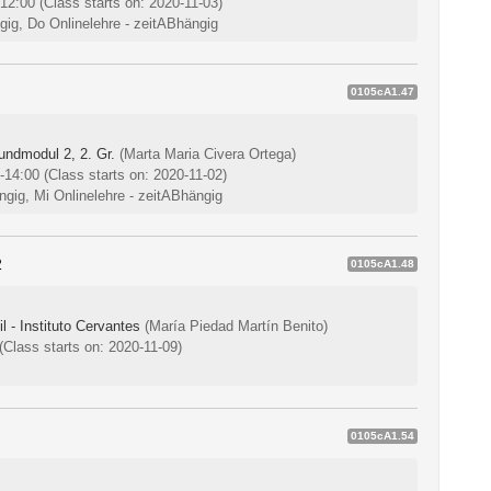
-12:00
(Class starts on: 2020-11-03)
ngig, Do Onlinelehre - zeitABhängig
0105cA1.47
undmodul 2, 2. Gr.
(Marta Maria Civera Ortega)
0-14:00
(Class starts on: 2020-11-02)
ngig, Mi Onlinelehre - zeitABhängig
2
0105cA1.48
 - Instituto Cervantes
(María Piedad Martín Benito)
(Class starts on: 2020-11-09)
0105cA1.54