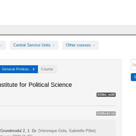
Central Service Units
Other courses
General Profess...
Course
titute for Political Science
0156c_m30
0105cA1.14
 Grundmodul 2, 1. Gr.
(Véronique Gola, Gabrielle Pillet)