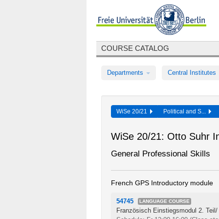
COURSE CATALOG
Departments
Central Institutes
WiSe 20/21
Political and S...
WiSe 20/21: Otto Suhr Ins
General Professional Skills
French GPS Introductory module
54745
LANGUAGE COURSE
Französisch Einstiegsmodul 2. Teil/