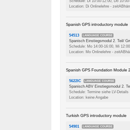
Schedule: Di 10:00-12:00, Do 10:00
Location: Di Onlinelehre - zeitABhä
Spanish GPS introductory module
54513
LANGUAGE COURSE
Spanisch Einstiegsmodul 2. Teil/ Gr
Schedule: Mo 14:00-16:00, Mi 12:0
Location: Mo Onlinelehre - zeitABhä
Spanish GPS Foundation Module 
5622IC
LANGUAGE COURSE
Spanisch ABV Einstiegsmodul 2. Teil
Schedule: Termine siehe LV-Details
Location: keine Angabe
Turkish GPS introductory module
54901
LANGUAGE COURSE