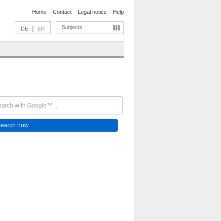
Home
Contact
Legal notice
Help
Subjects
|
DE
EN